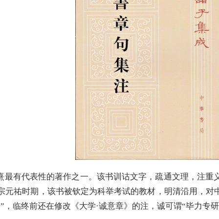
熹最有代表性的著作之一。该书训诂文字，疏通文理，注重
宗元祐时期，该书被钦定为科举考试的教材，明清沿用，对
”，临终前还在修改《大学·诚意章》的注，诚可谓“毕力专研