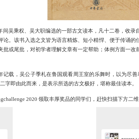
年间吴乘权、吴大职编选的一部古文读本，凡十二卷，收录
评论。该书入选之文皆为语言精炼、短小精悍、便于传诵的
夹批或尾批，对初学者理解文章有一定帮助；体例方面一改
年记载，吴公子季札在鲁国观看周王室的乐舞时，以为尽善
止”二字即由此而来，是表示所选的古文极好，堪称最佳读本。
ngchallenge 2020 领取丰厚奖品的同学们，赶快扫描下方