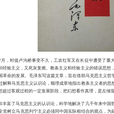
7年7月，时值卢沟桥事变不久，工农红军又在长征中遭受了
经验主义，又死灰复燃。教条主义和经验主义的错误思想，曾使
国革命的发展。毛泽东写这篇文章，旨在借助马克思主义哲
过解释马克思主义认识论，顺理成章地指出教条主义者的思
想超过客观过程的一定发展阶段，把幻想看作真理，是左倾
和丰富了马克思主义的认识论，科学地解决了几千年来中国
全党树立马克思列宁主义必须同中国实际相结合的观点，为