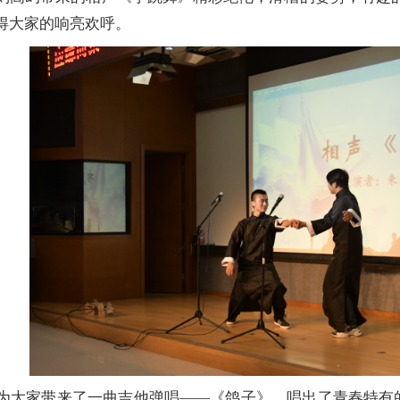
得大家的响亮欢呼。
为大家带来了一曲吉他弹唱——《鸽子》，唱出了青春特有的美好；由王悦