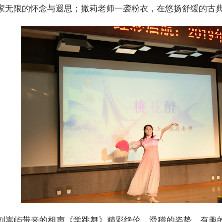
家无限的怀念与遐思；撒莉老师一袭粉衣，在悠扬舒缓的古
华与刘嵩屿带来的相声《学跳舞》精彩绝伦，滑稽的姿势，有