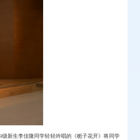
9级新生李佳隆同学轻轻吟唱的《栀子花开》将同学