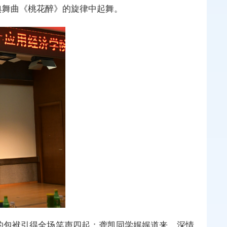
典舞曲《桃花醉》的旋律中起舞。
趣的包袱引得全场笑声四起；龚凯同学娓娓道来，深情