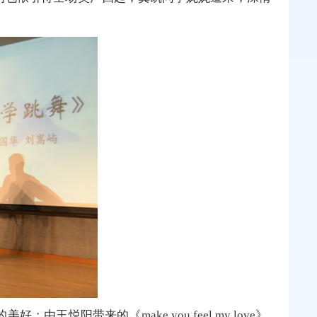
阳带来的《make you feel my love》,