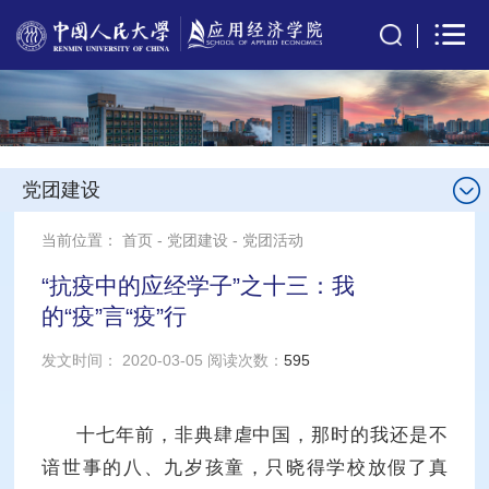
党团建设
当前位置：
首页
-
党团建设
-
党团活动
“抗疫中的应经学子”之十三：我
的“疫”言“疫”行
发文时间： 2020-03-05 阅读次数：
595
十七年前，非典肆虐中国，那时的我还是不
谙世事的八、九岁孩童，只晓得学校放假了真