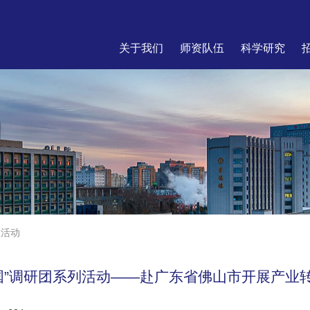
关于我们
师资队伍
科学研究
团活动
国”调研团系列活动——赴广东省佛山市开展产业