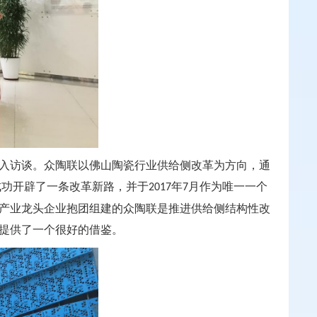
入访谈。众陶联以佛山陶瓷行业供给侧改革为方向，通
成功开辟了一条改革新路，并于
年
月作为唯一一个
2017
7
产业龙头企业抱团组建的众陶联是推进供给侧结构性改
提供了一个很好的借鉴。