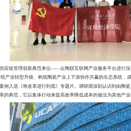
供应链管理创新典范单位——众陶联互联网产业服务平台进行深
传统产业转型升级、构筑陶瓷产业上下游协作共赢的生态系统
，
案例入选《将改革进行到底》专题片。调研团深刻认识到由陶瓷
革的典范，
它以
集体行动
来
提高效率降低成本的做法为其他产业