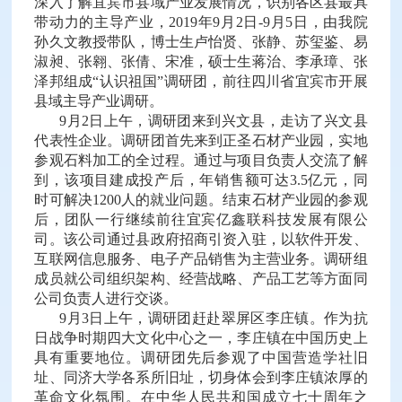
深入了解宜宾市县域产业发展情况，识别各区县最具
带动力的主导产业，2019年9月2日-9月5日，由我院
孙久文教授带队，博士生卢怡贤、张静、苏玺鉴、易
淑昶、张翱、张倩、宋准，硕士生蒋治、李承璋、张
泽邦组成“认识祖国”调研团，前往四川省宜宾市开展
县域主导产业调研。
9月2日上午，调研团来到兴文县，走访了兴文县
代表性企业。调研团首先来到正圣石材产业园，实地
参观石料加工的全过程。通过与项目负责人交流了解
到，该项目建成投产后，年销售额可达3.5亿元，同
时可解决1200人的就业问题。结束石材产业园的参观
后，团队一行继续前往宜宾亿鑫联科技发展有限公
司。该公司通过县政府招商引资入驻，以软件开发、
互联网信息服务、电子产品销售为主营业务。调研组
成员就公司组织架构、经营战略、产品工艺等方面同
公司负责人进行交谈。
9月3日上午，调研团赶赴翠屏区李庄镇。作为抗
日战争时期四大文化中心之一，李庄镇在中国历史上
具有重要地位。调研团先后参观了中国营造学社旧
址、同济大学各系所旧址，切身体会到李庄镇浓厚的
革命文化氛围。在中华人民共和国成立七十周年之