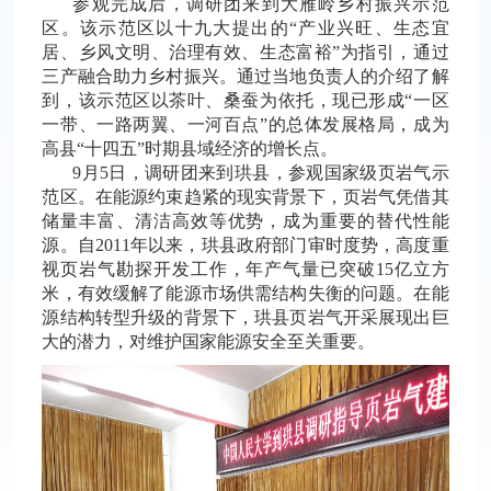
参观完成后，调研团来到大雁岭乡村振兴示范
区。该示范区以十九大提出的“产业兴旺、生态宜
居、乡风文明、治理有效、生态富裕”为指引，通过
三产融合助力乡村振兴。通过当地负责人的介绍了解
到，该示范区以茶叶、桑蚕为依托，现已形成“一区
一带、一路两翼、一河百点”的总体发展格局，成为
高县“十四五”时期县域经济的增长点。
9
月
5
日，调研团来到珙县，参观国家级页岩气示
范区。在能源约束趋紧的现实背景下，页岩气凭借其
储量丰富、清洁高效等优势，成为重要的替代性能
源。自
2011
年以来，珙县政府部门审时度势，高度重
视页岩气勘探开发工作，年产气量已突破
15
亿立方
米，有效缓解了能源市场供需结构失衡的问题。在能
源结构转型升级的背景下，珙县页岩气开采展现出巨
大的潜力，对维护国家能源安全至关重要。