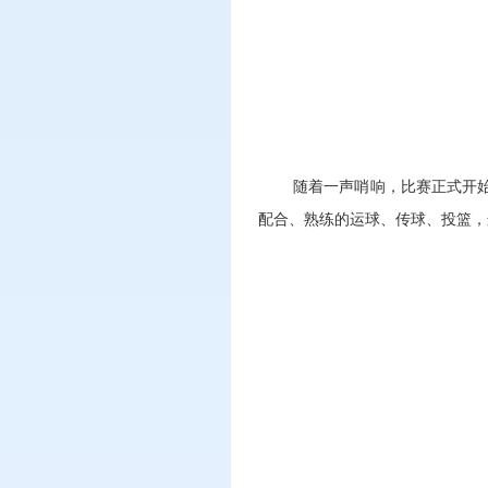
随着一声哨响，比赛正式开
配合、熟练的运球、传球、投篮，连