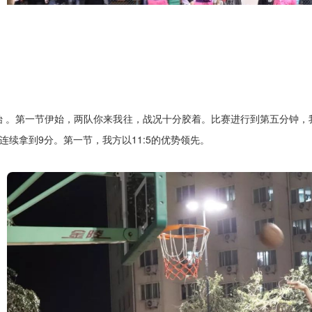
始 。第一节伊始，两队你来我往，战况十分胶着。比赛进行到第五分钟，
续拿到9分。第一节，我方以11:5的优势领先。