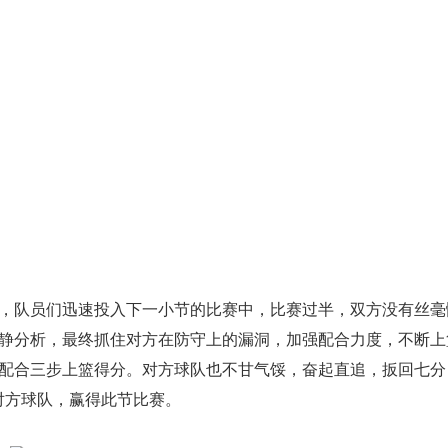
，队员们迅速投入下一小节的比赛中，比赛过半，双方没有丝毫
静分析，最终抓住对方在防守上的漏洞，加强配合力度，不断上
配合三步上篮得分。对方球队也不甘气馁，奋起直追，扳回七分
胜对方球队，赢得此节比赛。