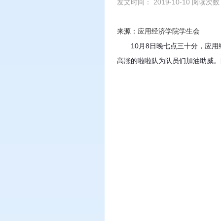
发文时间： 2019-10-10 阅读次
来源：应用经济学院学生会
10月8日晚七点三十分，应
高涨的啦啦队为队员们加油助威。