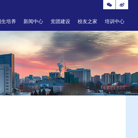
招生培养
新闻中心
党团建设
校友之家
培训中心