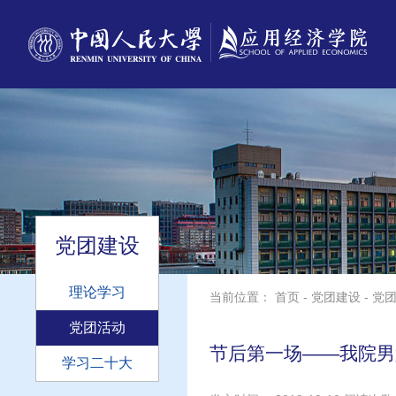
党团建设
理论学习
当前位置：
首页
-
党团建设
-
党
党团活动
节后第一场——我院男
学习二十大