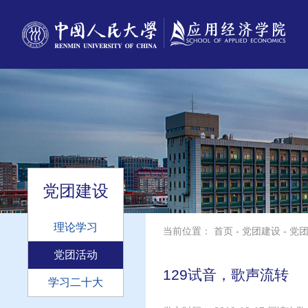
党团建设
理论学习
当前位置：
首页
-
党团建设
-
党
党团活动
129试音，歌声流转
学习二十大