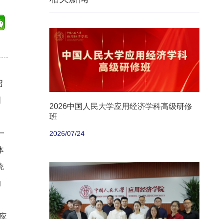
召
国
2026中国人民大学应用经济学科高级研修
班
一
2026/07/24
体
统
的
应