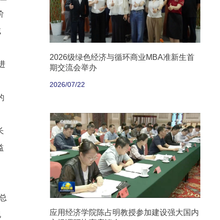
阶
域
2026级绿色经济与循环商业MBA准新生首
进
期交流会举办
2026/07/22
的
长
益
总
应用经济学院陈占明教授参加建设强大国内
现