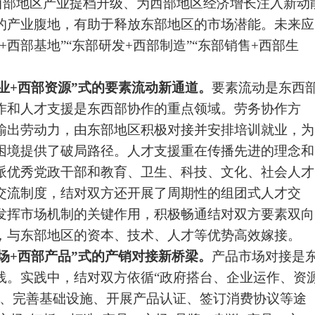
动西部地区产业提档升级、为西部地区经济增长注入新动
的产业腹地，有助于释放东部地区的市场潜能。未来应
西部基地”“东部研发+西部制造”“东部销售+西部生
业+西部资源”式的要素流动新通道。
要素流动是东西
作和人才支援是东西部协作的重点领域。劳务协作方
输出劳动力，由东部地区积极对接并安排培训就业，为
困境提供了破局路径。人才支援重在传播先进的理念和
派优秀党政干部和教育、卫生、科技、文化、社会人才
交流制度，结对双方还开展了周期性的组团式人才交
发挥市场机制的关键作用，积极畅通结对双方要素双向
，与东部地区的资本、技术、人才等优势高效嫁接。
场+西部产品”式的产销对接新桥梁。
产品市场对接是
践。实践中，结对双方依循“政府搭台、企业运作、资
梁、完善基础设施、开展产品认证、签订消费协议等途