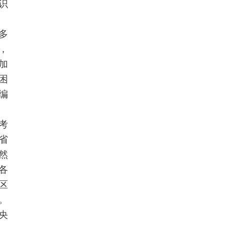
识
多
，
加
困
编
考
省
然
各
区
。
央