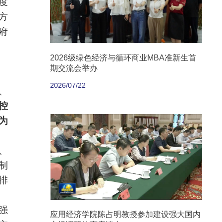
度
方
府
2026级绿色经济与循环商业MBA准新生首
期交流会举办
2026/07/22
、
控
为
、
制
排
强
应用经济学院陈占明教授参加建设强大国内