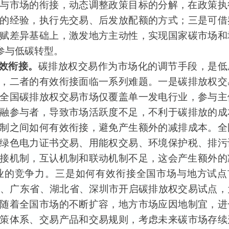
与市场的衔接，动态调整政策目标的分解，在政策执
的经验，执行先交易、后发放配额的方式；三是可借
赋差异基础上，激发地方主动性，实现国家
碳市场
和
参与低碳转型。
效衔接。
碳排放权
交易作为市场化的调节手段，是低
，二者的有效衔接面临一系列难题。一
是碳排放权
交
全国碳排放权
交易市场仅覆盖单一发电行业
，参与主
融参与者，导致市场活跃度不足，不利于碳排放的成
制
之间如何有效衔接，避免产生额外的减排成本。
全
绿色电力证书交易、
用能权交易
、环境保护税、排污
接机制，互认机制和联动机制不足，这会产生额外的
业的竞争力。三是如何有效衔接全国市场与地方试点
市、广东省、湖北省、深圳市
开启碳排放权
交易试点，
随着全国市场的不断扩容，地方市场应因地制宜，进
策体系、交易产品和交易规则，考虑未来
碳市场
存续