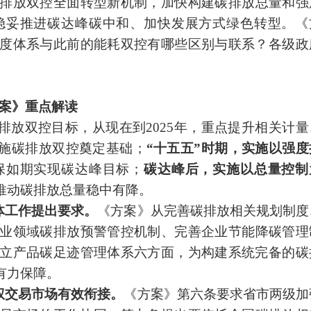
排放
双控全面转型新机制，加快构建碳排放总量和强
稳妥推进
碳达峰碳
中和、加快发展方式绿色转型。《
度体系与此前的能耗双控有哪些区别与联系？各级政
方案》重点解读
排放双控目标，从现在到2025年，重点提升相关计量
施碳排放双控奠定基础；
“十五五”时期，实施以强度
保如期
实现碳达峰
目标；
碳达峰
后，实施以总量控制
推动碳排放总量稳中有降。
体工作提出要求。
《方案》从完善碳排放相关规划制度
业领域碳排放预警管控机制、完善企业节能
降碳管理
立产品碳足迹管理体系六方面，为构建系统完备的碳
有力保障。
权
交易市场有效衔接。
《方案》第六条要求省市两级加