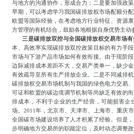
与地方的沟通协作，形成合力；二是要加强政策
早期，可以考虑学习
我国碳排放权
市场配额分配
欧盟等国际经验，在考虑地方行业特征、资源禀
方管理的有机结合，鼓励各地根据自身优势主动
三是碳排放双控与
全国碳排放权
交易市场有
本、高效率实现碳排放双控政策目标的有力手段
市场与下游产品市场如何有效衔接。由于现阶段
边际减
排成本
差距不大，交易产类单一，缺少金
有效疏导至所有生产排放企业。二是不同减
排机
碳排放权
交易市场机制与我国的绿色电力交易、
可证和欧盟的碳边境调节机制等尚缺乏有效的衔
排成本，不利于企业的生产经营，可能损害企
场。2011年，北京市、天津市、上海市、重庆
全国
碳市场
建设培养了人才积累了经验。但是，
步明确地方交易所的职能定位，及时动态调整政