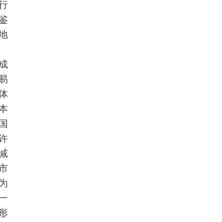
行
鉴
地
成
易
体
本
国
许
减
市
为
一
形