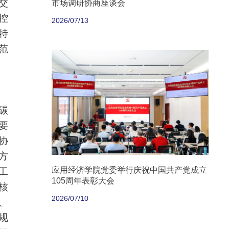
交
市场调研协商座谈会
控
2026/07/13
特
范
碳
要
协
方
应用经济学院党委举行庆祝中国共产党成立
工
105周年表彰大会
核
2026/07/10
、
规