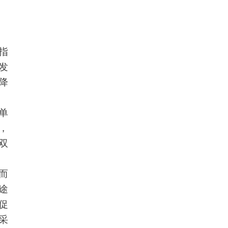
指
发
降
单
，
双
而
途
促
采