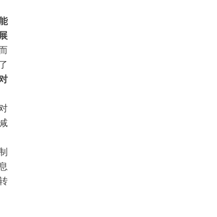
能
展
而
了
对
对
减
制
息
转