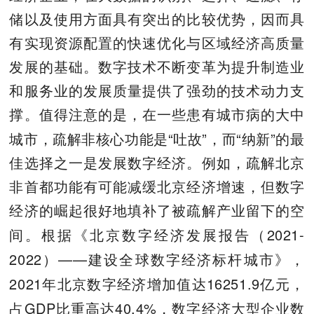
储以及使用方面具有突出的比较优势，因而具
有实现资源配置的快速优化与区域经济高质量
发展的基础。数字技术不断变革为提升制造业
和服务业的发展质量提供了强劲的技术动力支
撑。值得注意的是，在一些患有城市病的大中
“
”
“
”
城市，疏解非核心功能是
吐故
，而
纳新
的最
佳选择之一是发展数字经济。例如，疏解北京
非首都功能有可能减缓北京经济增速，但数字
经济的崛起很好地填补了被疏解产业留下的空
2021-
间。根据《北京数字经济发展报告（
2022
——
）
建设全球数字经济标杆城市》，
2021
16251.9
年北京数字经济增加值达
亿元，
GDP
40.4%
占
比重高达
，数字经济大型企业数