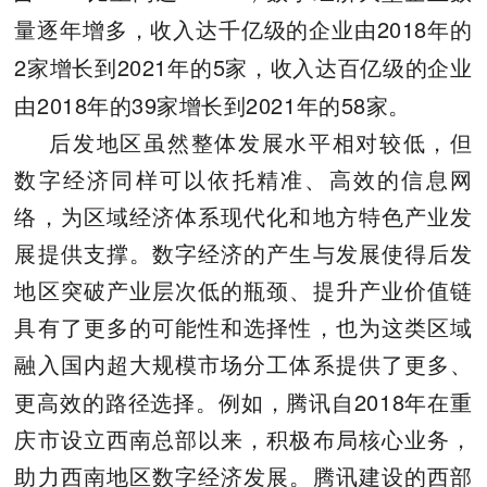
2018
量逐年增多，收入达千亿级的企业由
年的
2
2021
5
家增长到
年的
家，收入达百亿级的企业
2018
39
2021
58
由
年的
家增长到
年的
家。
后发地区虽然整体发展水平相对较低，但
数字经济同样可以依托精准、高效的信息网
络，为区域经济体系现代化和地方特色产业发
展提供支撑。数字经济的产生与发展使得后发
地区突破产业层次低的瓶颈、提升产业价值链
具有了更多的
可能性和选择性，也为这类区域
融入国内超大规模市场分工体系提供了更多、
2018
更高效的路径选择。例如，腾讯自
年在重
庆市设立西南总部以来，积极布局核心业务，
助力西南地区数字经济发展。腾讯建设的西部