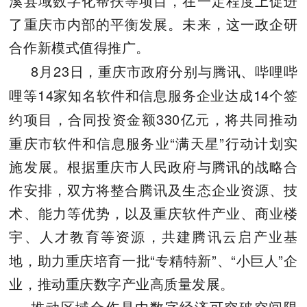
溪县域数字化帮扶等项目，在一定程度上促进
了重庆市内部的平衡发展。未来，这一政企研
合作新模式值得推广。
8
23
月
日，重庆市政府分别与腾讯、哔哩哔
14
14
哩等
家知名软件和信息服务企业达成
个签
330
约项目，合同投资金额
亿元，将共同推动
“
”
重庆市软件和信息服务业
满天星
行动计划实
施发展。根据重庆市人民政府与腾讯的战略合
作安排，双方将整合腾讯及生态企业资源、技
术、能力等优势，以及重庆软件产业、商业楼
宇、人才教育等资源，共建腾讯云启
产业基
“
”
“
”
地，助力重庆培育一批
专精特新
、
小巨人
企
业，推动重庆数字产业高质量发展。