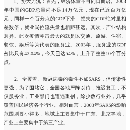
1、势大力沉：首先，经济体量不可同日而语。
2003
年中国的GDP总量尚不足14万亿元，现在已近百万亿
元，同样一个百分点的GDP下滑，损失的GDP绝对量相
差数倍，就业岗位流失量也相距甚远。其次，产业结构
迥异。此次疫情冲击最大的就是以交通、旅游、住宿、
餐饮、娱乐等为代表的服务业。2003年，服务业的GDP
占比只有42.04%，今天已达54%，上升了整整10个百分
点。
2、全覆盖。
新冠病毒的毒性不如SARS，但传染性
更强，为了围堵它，全国各地严阵以待，推迟复工，不
仅服务业，工业部门也遭遇重创，除少数行业外，几乎
覆盖国民经济各个行业。相对而言，2003年SARS的影响
范围则要小得多，地域上主要集中于广东、北京等地，
产业上主要集中于第三产业。