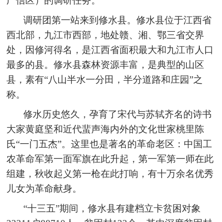
广信区）的调研任务。
调研团第一站来到修水县。修水县位于江西省
西北部，九江市西部，地处赣、湘、鄂三省交界
处，因修河得名，是江西省面积最大和九江市人口
最多的县。修水县森林资源丰富，是典型的山区
县，素有“八山半水一分田，半分道路和庄园”之
称。
修水历史悠久，孕育了宋代与苏轼齐名的诗书
大家黄庭坚和近代蜚声海内外的文化世家桃里陈
氏“一门五杰”。这里也是著名的革命老区：中国工
农革命军第一面军旗在此升起，第一军第一师在此
组建，秋收起义第一枪在此打响，有十万余名优秀
儿女为革命献身。
“十三五”期间，修水县有建档立卡贫困对象