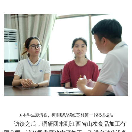
▲本科生廖清香、柯雨彤访谈红苏村第一书记杨振浩
访谈之后，调研团来到江西省山农食品加工有