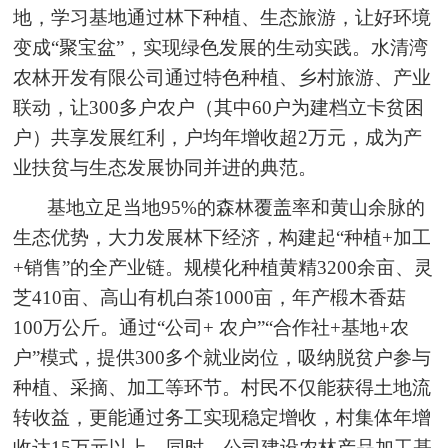
地，学习基地通过林下种植、生态旅游，让好环境
变成“聚宝盆”，实现绿色发展的生动实践。水清湾
农林开发有限公司通过特色种植、乡村旅游、产业
联动，让300多户农户（其中60户为建档立卡贫困
户）共享发展红利，户均年增收超2万元，成为产
业扶贫与生态发展协同并进的典范。
基地立足当地95%的森林覆盖率和黄山余脉的
生态优势，大力发展林下经济，构建起“种植+加工
+销售”的全产业链。规模化种植黄精3200余亩、灵
芝410亩、高山有机白茶1000亩，年产椴木香菇
100万公斤。通过“公司+ 农户”“合作社+基地+农
户”模式，提供300多个就业岗位，吸纳脱贫户参与
种植、采摘、加工等环节。村民不仅能获得土地流
转收益，更能通过务工实现稳定增收，村集体年增
收达15万元以上。同时，公司建设农林产品加工基