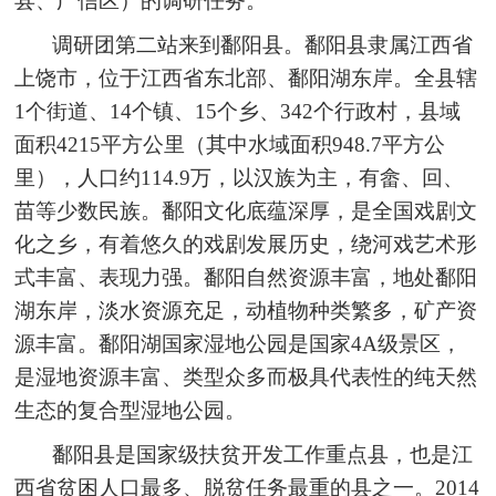
县、广信区）的调研任务。
调研团第二站来到鄱阳县。鄱阳县隶属江西省
上饶市，位于江西省东北部、鄱阳湖东岸。全县辖
1个街道、14个镇、15个乡、342个行政村，县域
面积4215平方公里（其中水域面积948.7平方公
里），人口约114.9万，以汉族为主，有畲、回、
苗等少数民族。鄱阳文化底蕴深厚，是全国戏剧文
化之乡，有着悠久的戏剧发展历史，绕河戏艺术形
式丰富、表现力强。鄱阳自然资源丰富，地处鄱阳
湖东岸，淡水资源充足，动植物种类繁多，矿产资
源丰富。鄱阳湖国家湿地公园是国家4A级景区，
是湿地资源丰富、类型众多而极具代表性的纯天然
生态的复合型湿地公园。
鄱阳县是国家级扶贫开发工作重点县，也是江
西省贫困人口最多、脱贫任务最重的县之一。2014