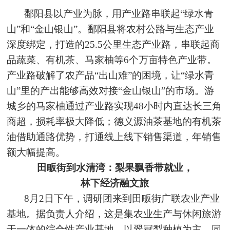
鄱阳县以产业为脉，用产业路串联起“绿水青
山”和“金山银山”。鄱阳县将农村公路与生态产业
深度绑定，打造的25.5公里生态产业路，串联起商
品蔬菜、有机茶、马家柚等6个万亩特色产业带。
产业路破解了农产品“出山难”的困境，让“绿水青
山”里的产出能够高效对接“金山银山”的市场。游
城乡的马家柚通过产业路实现48小时内直达长三角
商超，损耗率极大降低；德义源油茶基地的有机茶
油借助通路优势，打通线上线下销售渠道，年销售
额大幅提高。
田畈街到水清湾：梨果飘香带就业，
林下经济融文旅
8月2日下午，调研团来到田畈街广联农业产业
基地。据负责人介绍，这是集农业生产与休闲旅游
于一体的综合性产业基地，以翠冠梨种植为主，同