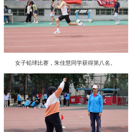
女子铅球比赛，朱佳慧同学获得第八名。