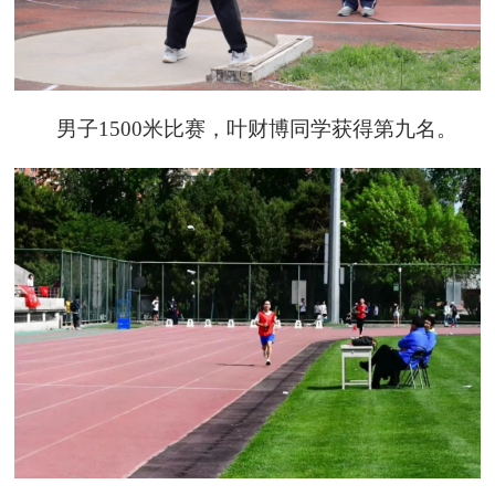
男子1500米比赛，叶财博同学获得第九名。