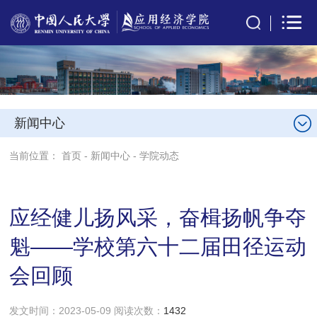
新闻中心
当前位置：
首页
-
新闻中心
-
学院动态
应经健儿扬风采，奋楫扬帆争夺
魁——学校第六十二届田径运动
会回顾
发文时间：2023-05-09 阅读次数：
1432