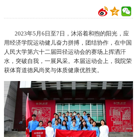
2023年5月6日至7日，沐浴着和煦的阳光，应
用经济学院运动健儿奋力拼搏，团结协作，在中国
人民大学第六十二届田径运动会的赛场上挥洒汗
水，突破自我，一展风采。本届运动会上，我院荣
获体育道德风尚奖与体质健康优胜奖。