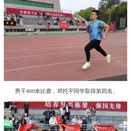
男子400米比赛，
邓托宇同学
取得第四名。