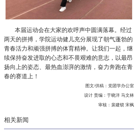
本届运动会在大家的欢呼声中圆满落幕。经过
两天的拼搏，学院运动健儿充分展现了朝气蓬勃的
青春活力和顽强拼搏的体育精神。让我们一起，继
续保持奋发进取的心态和不畏艰难的意志，以最昂
扬向上的姿态、
最
热血澎湃的激情，奋力奔跑在青
春的赛道上！
图文/供稿：党团学办公室
设计 责编：于晓洋 马文林
审核：裴建锁 宋枫
相关新闻