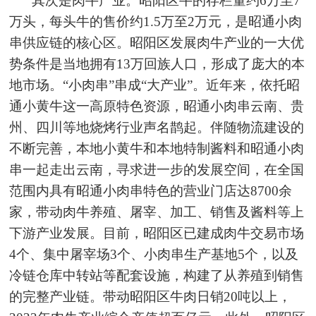
其次是肉牛产业。昭阳区牛的存栏量约6万至7
万头，每头牛的售价约1.5万至2万元，是昭通小肉
串供应链的核心区。昭阳区发展肉牛产业的一大优
势条件是当地拥有13万回族人口，形成了庞大的本
地市场。“小肉串”串成“大产业”。近年来，依托昭
通小黄牛这一高原特色资源，昭通小肉串云南、贵
州、四川等地烧烤行业声名鹊起。伴随物流建设的
不断完善，本地小黄牛和本地特制酱料和昭通小肉
串一起走出云南，寻求进一步的发展空间，在全国
范围内具有昭通小肉串特色的营业门店达8700余
家，带动肉牛养殖、屠宰、加工、销售及酱料等上
下游产业发展。目前，昭阳区已建成肉牛交易市场
4个、集中屠宰场3个、小肉串生产基地5个，以及
冷链仓库中转站等配套设施，构建了从养殖到销售
的完整产业链。带动昭阳区牛肉日销20吨以上，