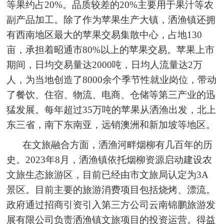
等果约占20%。品质较差的20%主要用于果汁等农
副产品加工。除了作为苹果生产大镇，洒渔镇还拥
有西南地区最大的苹果交易集散中心，占地130
亩，承担着昭通市80%以上的苹果交易。苹果上市
期间，日均交易量达2000吨，日均人流量达2万
人，为当地创造了8000余个季节性就业岗位，带动
了餐饮、住宿、物流、电商、仓储等第三产业的迅
猛发展。每年超过35万吨的苹果从洒渔出发，北上
东三省，南下东南亚，远销澳洲和新加坡等地区。
在文旅融合方面，洒渔河畔烟柳有几百年的历
史。2023年8月，洒渔镇依托烟柳资源启动建设农
文旅生态旅游区，目前已经由市文旅局认定为3A
景区。目前主要的旅游消费项目包括烧烤、漂流。
政府通过招商引资引入第三方公司云南锦鹏旅游发
展有限公司负责洒渔镇文旅项目的投资运营。得益