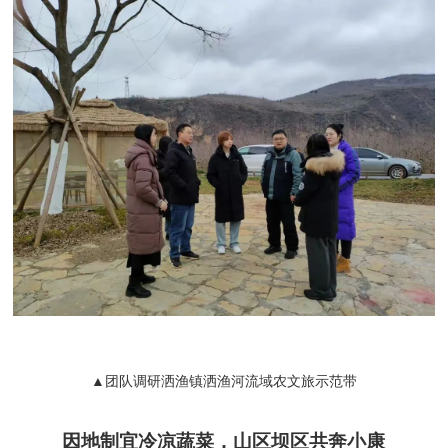
▲团队调研洒渔镇洒渔河流域农文旅示范带
因地制宜冷凉蔬菜，山区坝区共奔小康