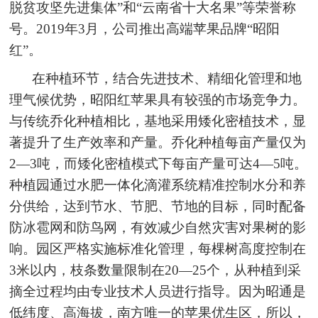
脱贫攻坚先进集体”和“云南省十大名果”等荣誉称
号。2019年3月，公司推出高端苹果品牌“昭阳
红”。
在种植环节，结合先进技术、精细化管理和地
理气候优势，昭阳红苹果具有较强的市场竞争力。
与传统乔化种植相比，基地采用矮化密植技术，显
著提升了生产效率和产量。乔化种植每亩产量仅为
2—3吨，而矮化密植模式下每亩产量可达4—5吨。
种植园通过水肥一体化滴灌系统精准控制水分和养
分供给，达到节水、节肥、节地的目标，同时配备
防冰雹网和防鸟网，有效减少自然灾害对果树的影
响。园区严格实施标准化管理，每棵树高度控制在
3米以内，枝条数量限制在20—25个，从种植到采
摘全过程均由专业技术人员进行指导。因为昭通是
低纬度、高海拔，南方唯一的苹果优生区，所以，