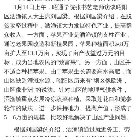
1月14日上午，昭通学院张书艺老师访谈昭阳
区洒渔镇人大主席刘国梁。根据刘国梁介绍，在脱
贫攻坚过程中，洒渔镇大力发展特色产业，提高群
众收入。一方面，苹果产业是洒渔镇的支柱产业，
通过老果园改造和新植果园，苹果种植面积从8万
亩扩大至13.1万亩，实现了亩产收益过万元的目
标，成为当地农民的“致富果”。另一方面，山区并
不适合种植苹果。由于苹果生长需要高水高肥，而
山区缺乏灌溉水源，昭阳区历来有“坝区像欧洲，
山区像非洲”的说法。针对山区的地理气候条件，
洒渔镇重点发展冷凉蔬菜种植。采取莲花白和党参
轮作的做法，进一步保持地力、提高产值，形成了
5—6万亩的规模，比较好地解决了山区产业问题。
根据刘国梁的介绍，洒渔镇通过就近务工、劳