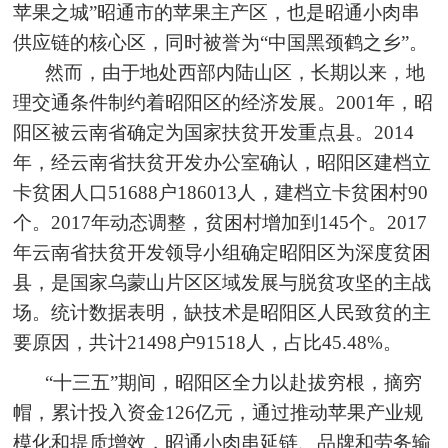
苹果之城”昭通市的苹果主产区，也是昭通小肉串
供应链的核心区，同时被誉为“中国黑颈鹤之乡”。
然而，由于地处西部内陆山区，长期以来，地
理交通条件制约着昭阳区的经济发展。2001年，昭
阳区被云南省确定为国家扶贫开发重点县。2014
年，经云南省扶贫开发办公室确认，昭阳区建档立
卡贫困人口51688户186013人，建档立卡贫困村90
个。2017年动态调整，贫困村增加到145个。2017
年云南省扶贫开发领导小组确定昭阳区为深度贫困
县，是国家乌蒙山片区区域发展与脱贫攻坚的主战
场。统计数据表明，缺技术是昭阳区人民致贫的主
要原因，共计21498户91518人，占比45.48%。
“十三五”期间，昭阳区全力以赴拔穷根，摘穷
帽，累计投入资金126亿元，通过推动苹果产业规
模化和提质增效，昭通小肉串延链、品牌和劳务输