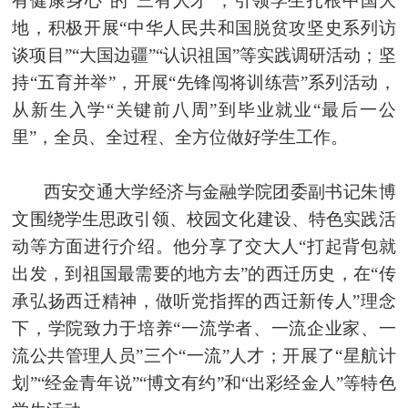
有健康身心”的“三有人才”；引领
学生扎根中国大
地，积极开展“中华人民共和国脱贫攻坚史系列访
谈项目”“大国边疆”“认识祖国”等实践调研活动；坚
持“五育并举”，开展“先锋闯将训练营”系列活动，
从新生入学“关键前八周”到毕业就业“最后一公
里”，全员、全过程、全方位做好学生工作。
西安交通大学经济与金融学院团委副书记朱博
文围绕
学生思政引领
、校园文化建设、特色实践活
动等方面进行介绍。他分享了交大人“打起背包就
出发，到祖国最需要的地方去”的西迁历史，在“传
承弘扬西迁精神，做听党指挥的西迁新传人”理念
下，学院致力于培养“一流学者、一流企业家、一
流公共管理人员”三个“一流”人才；开展了“星航计
划”“经金青年说”“博文有约”和“出彩经金人”等特色