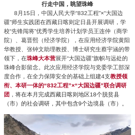
行走中国，眺望珠峰
8月15日，中国人民大学“832工程”×“大国边
疆”师生
实践团
在西藏日喀则定日县开展调研，学
校“先锋闯将”优秀学生培养计划学员王连仲（商学
院）、葛晋熙（经济学院），在应用经济学院黄阳
华教授、张钟文助理教授、博士研究生蔡宇涵的带
领下，在
珠峰大本营
展开“大国边疆”旗帜与远处的
珠峰合影留念。此次应用经济学院与党委学工部深
度合作，在全力保障安全的基础上组建4支
教授领
衔、本
研
一体的“832工程”×“大国边疆”联合调研
团
，
将在本月完成西藏日喀则地区18个脱贫县
（市）的社会调研，其中包含9个边境县（市）。