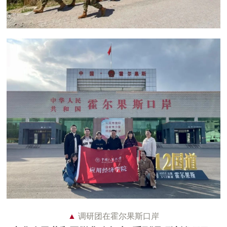
▲
调研团在霍尔果斯口岸