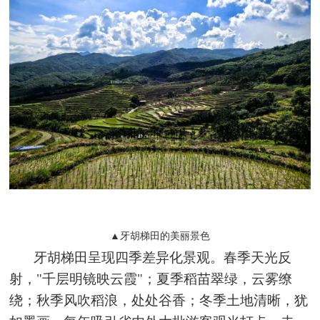
▲牙胡梯田的美丽景色
牙胡梯田呈现四季差异化景观。春季天光反
射，"千层明镜映云霞"；夏季稻苗翠绿，云雾缭
绕；秋季风吹稻浪，处处谷香；冬季土地清晰，犹