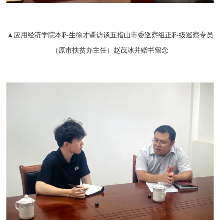
▲应用经济学院本科生徐才疆访谈五指山市委巡察组正科级巡察专员
（原市扶贫办主任）赵茂冰并赠书留念