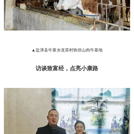
▲盐津县牛寨乡龙茶村铁排山肉牛基地
访谈致富经，点亮小康路