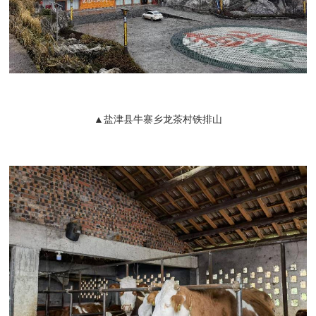
▲盐津县牛寨乡龙茶村铁排山