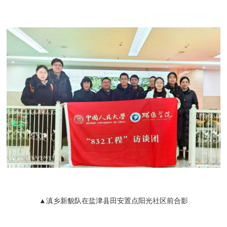
▲滇乡新貌队在盐津县田安置点阳光社区前合影