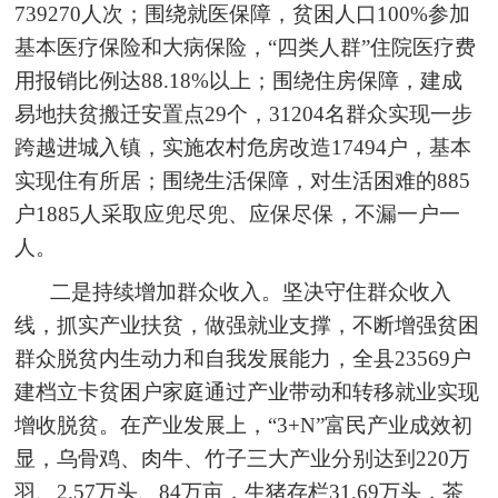
739270人次；围绕就医保障，贫困人口100%参加
基本医疗保险和大病保险，“四类人群”住院医疗费
用报销比例达88.18%以上；围绕住房保障，建成
易地扶贫搬迁安置点29个，31204名群众实现一步
跨越进城入镇，实施农村危房改造17494户，基本
实现住有所居；围绕生活保障，对生活困难的885
户1885人采取应兜尽兜、应保尽保，不漏一户一
人。
二是持续增加群众收入。坚决守住群众收入
线，抓实产业扶贫，做强就业支撑，不断增强贫困
群众脱贫内生动力和自我发展能力，全县23569户
建档立卡贫困户家庭通过产业带动和转移就业实现
增收脱贫。在产业发展上，“3+N”富民产业成效初
显，乌骨鸡、肉牛、竹子三大产业分别达到220万
羽、2.57万头、84万亩，生猪存栏31.69万头，茶