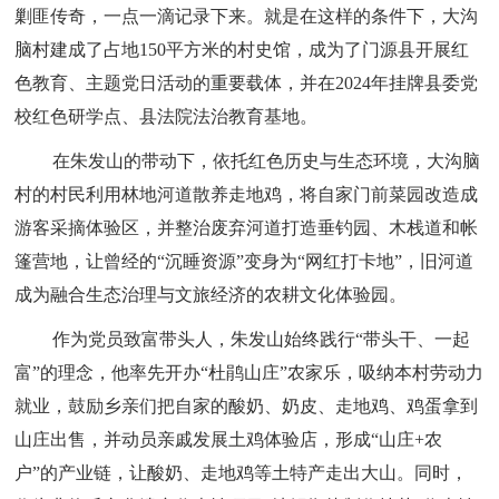
剿匪传奇，一点一滴记录下来。就是在这样的条件下，大沟
脑村建成了占地150平方米的村史馆，成为了门源县开展红
色教育、主题党日活动的重要载体，并在2024年挂牌县委党
校红色研学点、县法院法治教育基地。
在朱发山的带动下，依托红色历史与生态环境，大沟脑
村的村民利用林地河道散养走地鸡，将自家门前菜园改造成
游客采摘体验区，并整治废弃河道打造垂钓园、木栈道和帐
篷营地，让曾经的“沉睡资源”变身为“网红打卡地”，旧河道
成为融合生态治理与文旅经济的农耕文化体验园。
作为党员致富带头人，朱发山始终践行“带头干、一起
富”的理念，他率先开办“杜鹃山庄”农家乐，吸纳本村劳动力
就业，鼓励乡亲们把自家的酸奶、奶皮、走地鸡、鸡蛋拿到
山庄出售，并动员亲戚发展土鸡体验店，形成“山庄+农
户”的产业链，让酸奶、走地鸡等土特产走出大山。同时，