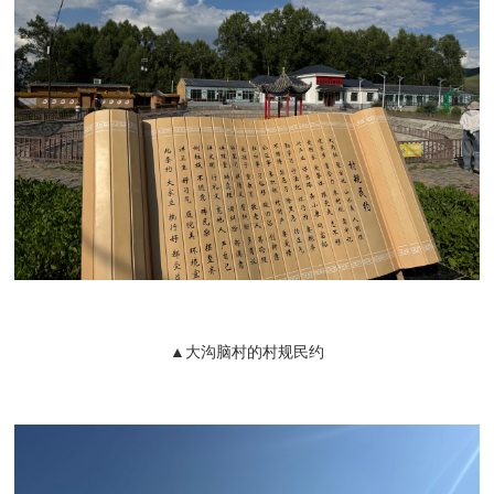
▲大沟脑村的村规民约