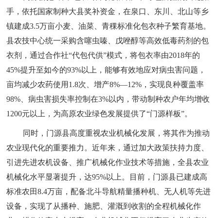
手，依托国家制种大县奖补资金，在泉口、东川、北山等乡
镇建成3.5万亩小麦、油菜、青稞标准化包衣种子繁育基地。
县农技中心统一采购含噻虫嗪、戊唑醇等高效低毒药剂的包
衣剂，通过合作社“代包代供”模式，将包衣率由2018年的
45%提升至如今的93%以上，能够有效地应对病虫害问题，
亩均减少农药使用1.8次、增产8%—12%，实现良种覆盖率
98%、病虫害损失率控制在3%以内，带动制种农户年均增收
1200元以上，为高原农业绿色发展提供了“门源样板”。
同时，门源县高度重视农业机械化发展，将其作为推动
农业现代化的重要推力。近年来，通过加大政策扶持力度、
引进先进农机设备、推广机械化作业技术等措施，全县农业
机械化水平显著提升，达95%以上。目前，门源县已建成高
标准农田8.4万亩，配备北斗导航精量播种机、无人机等先进
设备，实现了从播种、施肥、灌溉到收割的全程机械化作