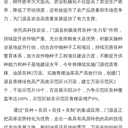
业，耕作效率大大提高。农业机械化不仅提高了农业生产效
率，降低了劳动强度，还有效提升了农产品质量和市场竞争
力，为门源县农业高质量发展提供了有力支撑。
依托高科技农业，门源县积极发挥良种“生力军”作用，
持续提升农作物产量。充分发挥粮食大县优势，积极实施种
业基地提升行动，结合农作物种子工程项目，持续完善良种
繁育体系，加大农作物种子工程项目建设力度，不断提升供
种能力和种子基地建设水平，今年将继续实施门源优质青
稞、油菜良种2万亩。实施青稞油菜高产高效行动，创建门
源县青稞绿色高产高效示范区16万亩，建立万亩示范区2
个，千亩示范片10个，百亩展示田20个，力争示范区良种覆
盖率达100%，示范区较非示范区青稞亩增产6%。
通过“良种＋良田＋良技＋良制”的集成应用，门源县正
把高寒劣势转化为优势，走出一条具有高原特色的高科技现
代农业发展之路。每到油菜花开放的季节，万亩金灿灿的花