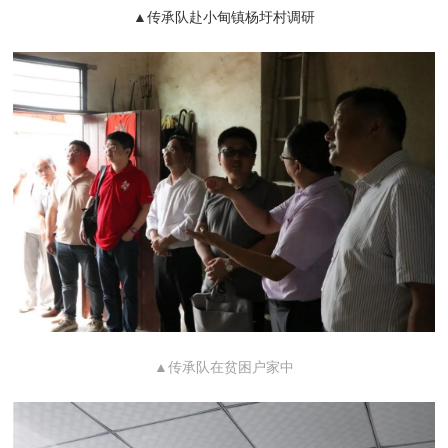
▲传承队赴小甸镇杨圩村调研
▲
传承队
在贫困户家中