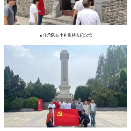
▲传承队在小甸集特支纪念馆