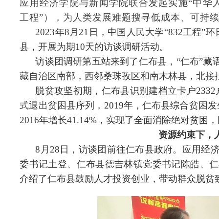
应用经济学院与新闻学院联合发起实施“中华人
工程”），为人类发展难题搜寻低成本、可持
2023年8月21日，中国人民大学“832工程”
县，开展为期10天的访谈调研活动。
访谈团
调研第五站来到了仁布县，“仁布”藏
藏自治区南部，西邻桑珠孜区和南木林县，北接拉
脱贫攻坚初期，仁布县识别建档立卡户2332户1
式退出贫困县序列，2019年，
仁布县综合贫困发
2016年增长41.14%，实现了全面消除绝对贫
资源约束下，
8月28日，
访谈团
前往仁布县政府。应用经
委书记土登、
仁布县德吉林镇
党委书记陈皓、仁
介绍了仁布
县鼓励
人才投资创业，带动群众脱贫