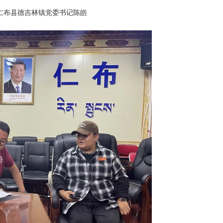
仁布县德吉林镇
党委书记陈皓