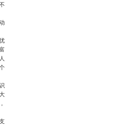
不
动
优
富
人
个
识
大
，
支