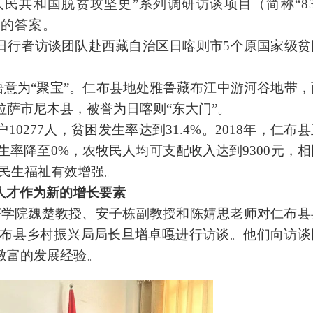
民共和国脱贫攻坚史”系列调研访谈项目（简称“83
续的答案。
环日行者访谈
团队赴
西藏自治区日喀则市5个原国家级贫
语意为“聚宝”。仁布县地处雅鲁藏布江中游河谷地带，
萨市尼木县，被誉为日喀则“东大门”。
0277人，贫困发生率达到31.4%。2018年，仁布县
生率降至0%，农牧民人均可支配收入达到9300元，相
困，民生福祉有效增强。
人才作为新的增长要素
济学院魏楚教授、安子栋副教授和陈婧思老师对仁布县
布县乡村
振兴局局长旦增卓嘎进行
访谈。他们向
访谈
致富的发展经验。