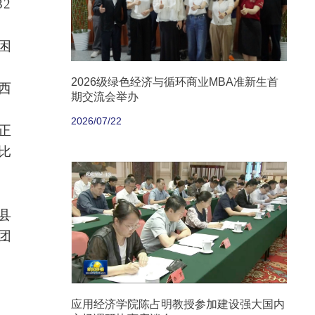
2
困
2026级绿色经济与循环商业MBA准新生首
西
期交流会举办
2026/07/22
正
比
县
团
应用经济学院陈占明教授参加建设强大国内