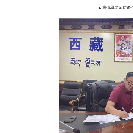
▲陈婧思老师访谈