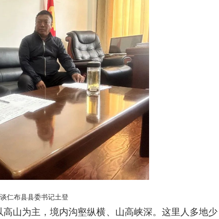
访谈仁布县县委书记土登
貌以高山为主，境内沟壑纵横、山高峡深。这里人多地少