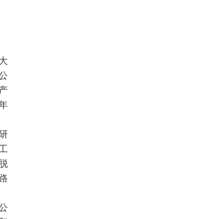
大
公
产
年
研
工
脱
路
公