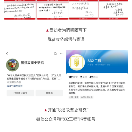
▲
受访者为调研团写下
脱贫攻坚感悟与寄语
▲
开通“脱贫攻坚史研究”
微信公众号
和
“832工程”抖音账号