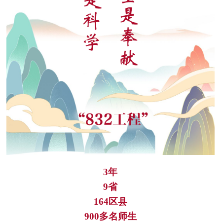
3年
9省
164区县
900多名师生