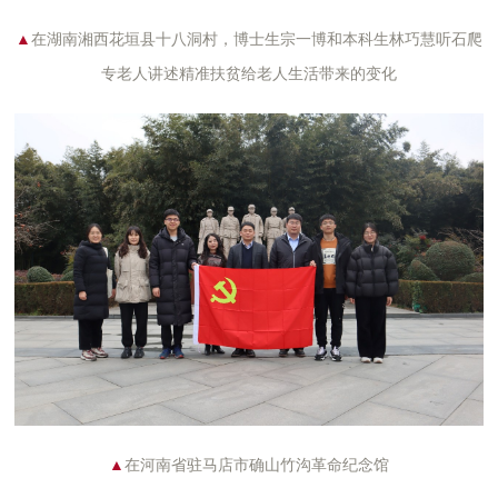
▲
在湖南湘西花垣县十八洞村，博士生宗一博和本科生林巧慧
听石爬
专老人
讲述精准扶贫给老人生活带来的变化
▲
在河南省驻马店市确山竹
沟革命
纪念馆