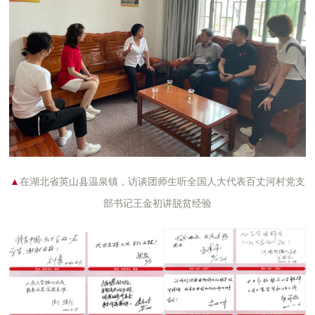
▲
在湖北省英山县温泉镇，
访谈团师生
听全国人大代表百丈河村党支
部书记王金初讲脱贫经验