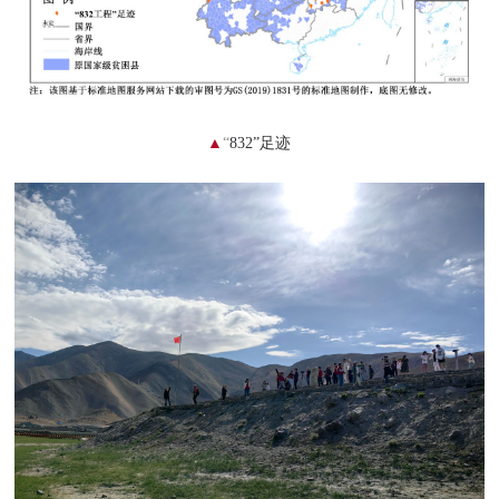
▲
“
832”足迹