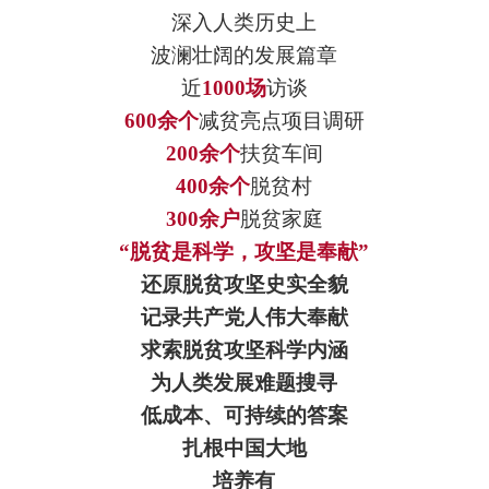
深入人类历史上
波澜壮阔的发展篇章
近
1000场
访谈
600余个
减贫亮点项目调研
200余个
扶贫车间
400余个
脱贫村
300余户
脱贫家庭
“脱贫是科学，攻坚是奉献”
还原脱贫攻坚史实全貌
记录共产党人伟大奉献
求索脱贫攻坚科学内涵
为人类发展难题搜寻
低成本、可持续的答案
扎根中国大地
培养有