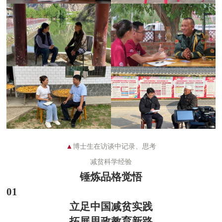
▲
博士生在访谈中记录、思考
减
贫科学
经验
锤炼品格觉悟
01
立足中国减贫实践
拓展
思政教育
新路