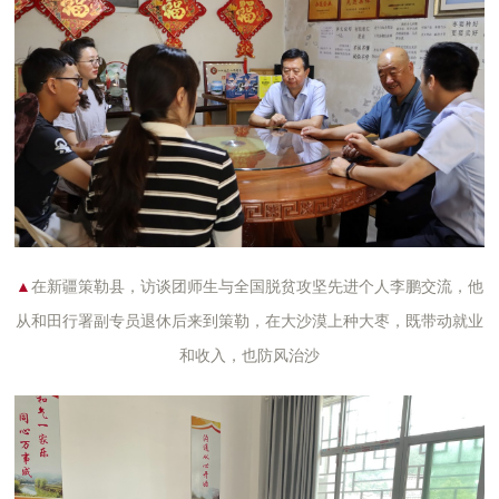
▲
在新疆策勒县，
访谈团师生
与全国脱贫攻坚先进个人李鹏交流，他
从和田行署副专员退休后来到策勒，在大沙漠上种大枣，既带动就业
和收入，也防风治沙