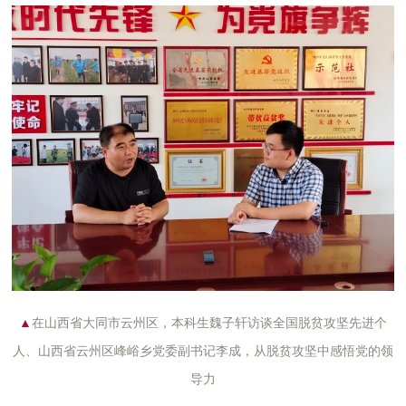
▲
在山西省大同市云州区，本科生魏子轩访谈全国脱贫攻坚先进个
人、山西省云
州区峰峪乡党
委副书记李成，从脱贫攻坚中
感悟党
的领
导力