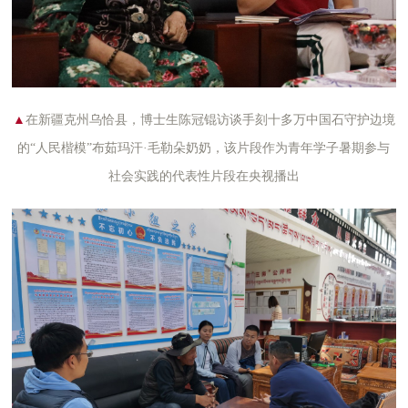
▲
在新疆克州乌恰县，博士生陈冠锟访谈手刻十多万中国石守护边境
的“人民楷模”布
茹玛
汗·毛勒朵奶奶，该片段作为青年学子暑期参与
社会实践的代表性片段在央视播出