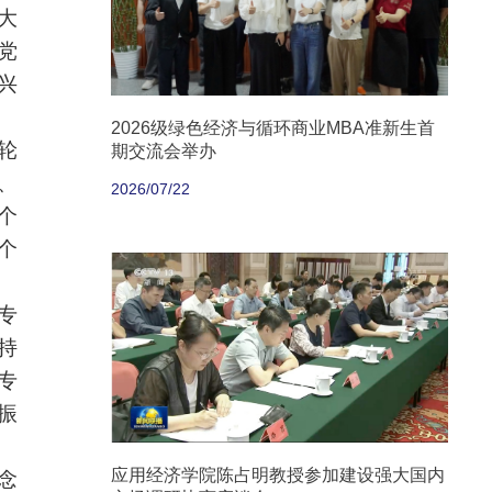
大
党
兴
2026级绿色经济与循环商业MBA准新生首
轮
期交流会举办
、
2026/07/22
个
个
专
持
专
振
应用经济学院陈占明教授参加建设强大国内
念