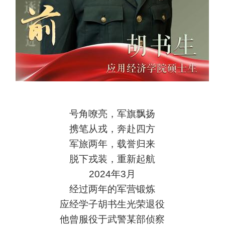
号角嘹亮，军旗飘扬
携笔从戎，奔赴四方
军旅两年，载誉归来
脱下戎装，重新起航
2024年3月
经过两年的军营锻炼
应经学子胡书生光荣退役
他曾服役于武警某部侦察