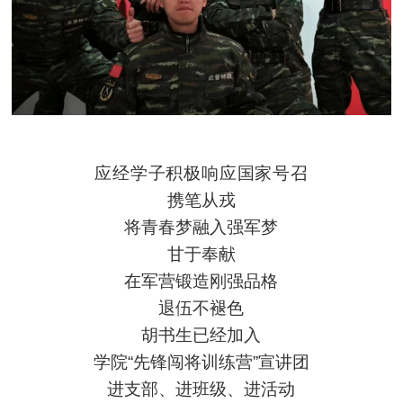
应经学
子积极
响应国家号召
携笔从戎
将青春梦融入强军梦
甘于奉献
在军营锻造刚强品格
退伍不褪色
胡书生已经加入
学院“先锋闯将训练营”宣讲团
进支部、进班级、进活动