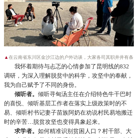
▲
在云南省东川区金沙江边的户外访谈，大家各司其职井井有条
我怀着期待与忐忑的心情参加了昆明线的832
调研，为深入理解脱贫中的科学，攻坚中的奉献，
我为自己赋予了不同的身份。
倾听者。
倾听寻甸汤主任在介绍特色牛干巴时
的喜悦、倾听基层工作者在落实上级政策时的不
易、倾听村书记妻子苗族阿奶在劝说村民易地搬迁
时的辛苦…脱贫攻坚也变得具象起来。
求学者。
如何精准识别贫困人口？村干部、大