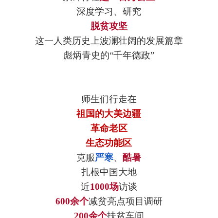
深度学习、研究
脱贫攻坚
这一人类历史上波澜壮阔的发展篇章
彪炳青史的“千年德政”
师生们行走在
祖国的大美边疆
革命老区
生态功能区
克服
严寒
、
酷暑
扎根中国大地
近
1000场
访谈
600余个
减贫亮点项目调研
200余个
扶贫车间