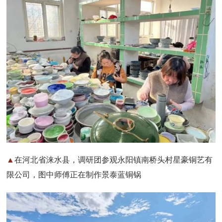
▲
在河北省涞水县，调研团参观永阳镇南桥头村星豪铜艺有
限公司，图中师傅正在制作景泰蓝铜锅