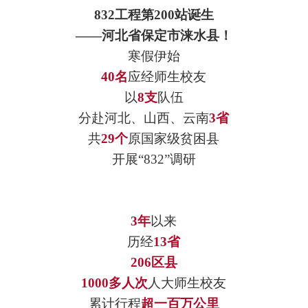
832工程第200站诞生
——河北省保定市涞水县！
寒假伊始
40名
应经师生校友
以
8支
队伍
分赴河北、山西、云南
3省
共
29个
原国家级贫困县
开展“832”调研
3年
以来
历经
13省
206区县
1000多人次
人大师生校友
累计行程
超一百万公里