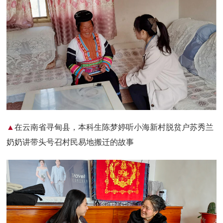
▲
在云南省寻甸县，本科生陈梦婷听小海新村脱贫户苏秀兰
奶奶讲带头号召村民易地搬迁的故事