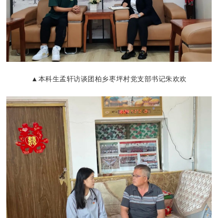
▲本科生孟轩
访谈团柏乡枣坪
村党支部书记朱欢
欢