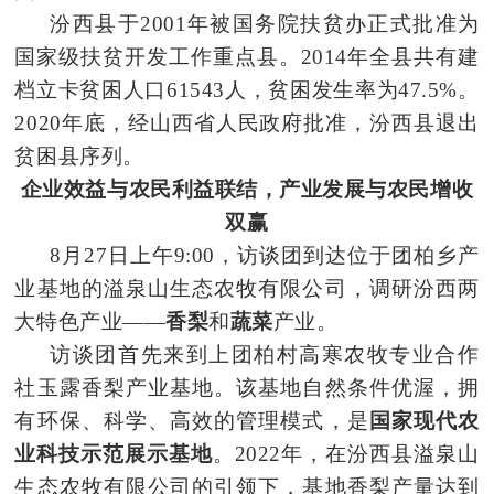
汾西县于2001年被国务院扶贫办正式批准为
国家级扶贫开发工作重点县。2014年全县共有建
档立
卡贫困
人口61543人，贫困发生率为47.5%。
2020年底，经山西省人民政府批准，汾西县退出
贫困县序列。
企业效益与农民利益联结，产业发展与农民增收
双赢
8月27日上午9:00，
访谈团到达位于团
柏乡产
业基地
的溢泉山
生态农牧有限公司，调研汾西两
大特色产业——
香梨
和
蔬菜
产业。
访谈团
首先来到上
团柏村高寒
农牧专业合作
社玉露香梨产业基地。该基地自然条件优
渥
，拥
有环保、科学、高效的管理模式，是
国家现代农
业科技示范展示基地
。2022年，在汾西
县溢泉
山
生态农牧有限公司的引领下，基地香梨产量达到