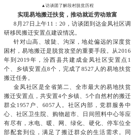
▲
访谈团了解段村
脱贫历程
实现易地搬迁扶贫，推动就近劳动致富
8月27日上午11：20，
访谈团
到达金凤社区调
研移民搬迁安置点建设情况。
针对山高、坡陡、沟深，地处偏远的深度贫
困村，易地搬迁是脱贫攻坚的重要手段。从2016
年到2019年，汾西县共建成金
凤
社区安置点1
个、乡镇安置点8个，完成了8527人的易地扶贫
搬迁任务。
金凤社区是全省第二、全市最大的易地扶贫
搬迁安置点，共安置4个乡镇、5个自然村的搬迁
群众1957户、6057人。社区内部，党群服务中
心、社区卫生院、购物超市、日间照料中心等应
有尽有，水电、暖、网、绿化、硬化、停车位全
部配套到位，满足了搬迁群众的生活需求。同