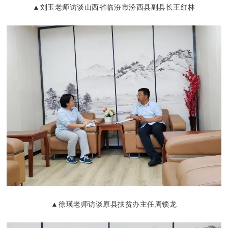
▲刘玉老师访谈山西省临汾市汾西县副县长王红林
▲徐瑛老师访谈原县扶贫办
主任周锁龙