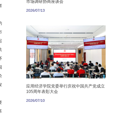
市场调研协商座谈会
者
2026/07/13
。
的
市
起
共
环
国
阶
家
应用经济学院党委举行庆祝中国共产党成立
105周年表彰大会
2026/07/10
要
革