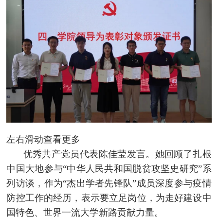
左右滑动查看更多
优秀共产党员代表陈佳莹发言。她回顾了扎根
中国大地参与“中华人民共和国脱贫攻坚史研究”系
列访谈，作为“杰出学者先锋队”
成员深度参与疫情
防控工作的经历，表示要立足岗位，为走好建设中
国特色、世界一流大学新路贡献力量。