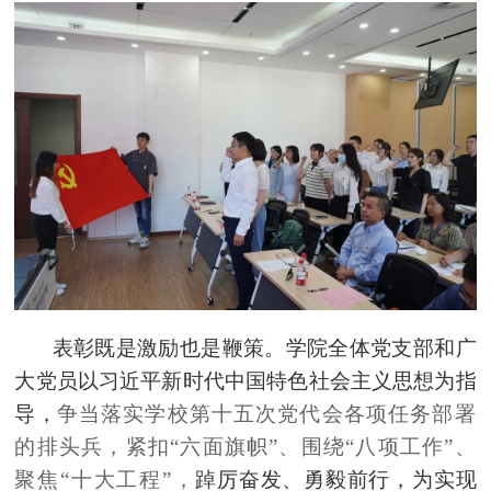
表彰既是激励也是鞭策。学院全体党支部和广
大党员以习近平新时代中国特色社会主义思想为指
导，
争当落实学校第十五次党代会各项任务部署
的排头兵，紧扣“六面旗帜”、围绕“八项工作”、
聚焦“十大工程”，
踔厉奋发、勇毅前行，为实现