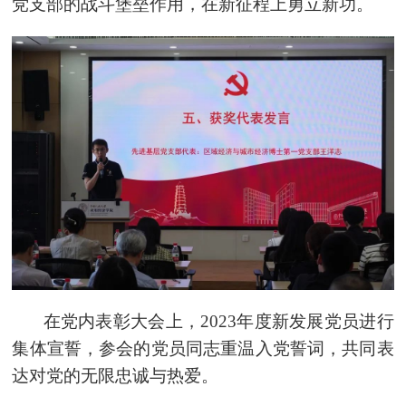
党支部的战斗堡垒作用，在新征程上勇立新功。
在党内表彰大会上，2023年度新发展党员进行
集体宣誓，参会的党员同志重温入党誓词，共同表
达对党的无限忠诚与热爱。