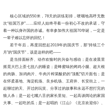
核心区域的550米，78天的训练彩排，哽咽地高呼无数
次“祖国万岁”……应经人始终寻着一份初心不改的承诺，守
着一种以身许国的赤诚。有幸参加伟大祖国70华诞，一定是
一辈子难以忘怀的回忆！
若干年后，再度回想起2019年的国庆节，那“持续三个
月”的“国庆节”，该是这样的吧——
是当排面标齐、动作欢愉时的兴奋与感动；是在凌晨里
摇晃大巴上歪七扭八的睡姿；是蜂蜜味的烤鸡小腿、超大根
的肉肠、加鸡肉片、牛肉片榨菜酸奶的“顶配”切片面包；是
在怀柔基地、海淀机场、良乡机场、王府井、长安街上，一
起聊过的天、开过的玩笑、分享过的故事和永远不想打完的
狼人杀；是一起七嘴八舌的家长里短、一起高谈阔论的家国
大事、一起吃的瓜；是一起唱的《江山》《北京欢迎你》、