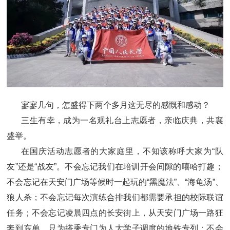
寥寥几句，怎盛得下两个多月这无尽的感慨和感动？
三生有幸，成为一名观礼台上志愿者，亲临庆典，共襄
盛举。
在国庆活动志愿者的大家庭里，不知该称呼大家为“队
友”还是“战友”。不会忘记我们在培训开会间隙的嘻哈打趣；
不会忘记在天安门广场等候时一起玩的“黑魔法”、“海龟汤”、
狼人杀；不会忘记每次演练合排我们都需要承担的校际联谊
任务；不会忘记凌晨四点的长安街上，从天安门广场一路狂
奔到东单，只为搭乘专门为人大学子调度的地铁专列；不会