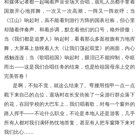
和媒体记者都一起喝着声音全场大合唱，观礼人员都手拿着
国旗开心地挥舞，一次又一次高潮，一阵又一阵欢呼；当
《江山》响起时，虽不能看到游行方阵的国表社栋，但心里
却随着伴奏声、和着步调，默念着他们的口号，格外骄傲；
当《我们都是追梦人》响起时，看着那么多面校旗有力地挥
舞，大屏幕上放映着人大《让我们荡起双桨》的画面，内心
感触连连；当《歌唱祖国》响起时，眼泪已不能抑制，夺眶
而出——这是我们合唱任务的结束，也是给祖国母亲上交的
完美答卷！
是啊，不知不觉，就这么结束了。弯腰用指甲一点一点
戳下来自己的点位，退场时在长安街捡了一朵游行群众落下
的花，在回学校的大巴车上，我们唱着歌，对每一个窗外的
路人挥手——不论什么职业，不论是本地人还是游客，几乎
所有人都对我们满怀热忱地答复，甚至有人把车窗降下来对
我们比心……