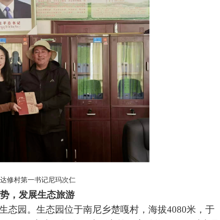
谈达修村
第一书记尼玛次仁
势，发展生态旅游
生态
园。生态园位于
南尼乡楚嘎村
，海拔4080米，于