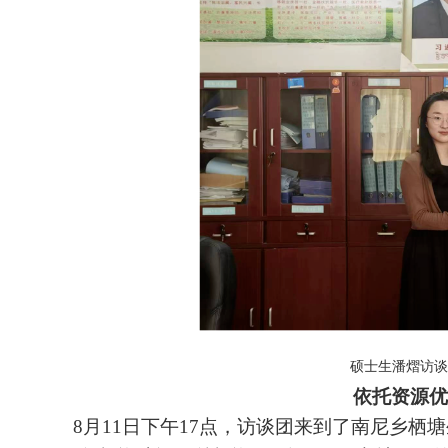
硕士生潘熠
访
依托资源优
8月11日下午17点，
访谈团
来到了
南尼乡栖塘