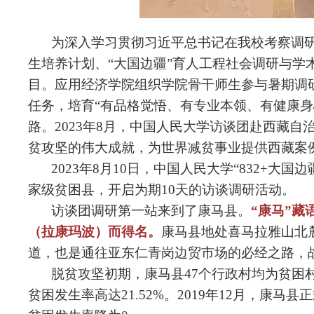
为深入学习贯彻习近平总书记在我校考察调研
生培养计划、“大国边疆”育人工程社会调研与学
目。应用经济学院组织学院骨干师生参与暑期调
任务，培育“有品格觉悟、有专业本领、有健康身
路。2023年8月，中国人民大学
访谈团
赴西藏自治区
贫攻坚的伟大成就，为世界减
贫事业
提供西藏案
2023年8月10日，中国人民大学“832+大国
家级贫困县，开启为期10天的访谈调研活动。
访谈团
调研第一站来到了康马县。
“康马”藏
（拉康玛波）而得名。
康马县地处喜马拉雅山北
道，也是通往亚东仁青岗边贸市场的必经之路，
脱贫攻坚初期，康马县47个行政村均为贫困村，
贫困发生率高达21.52%。2019年12月，康马