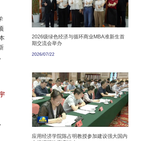
学
项
2026级绿色经济与循环商业MBA准新生首
本
期交流会举办
新
2026/07/22
脱
宇
，
应用经济学院陈占明教授参加建设强大国内