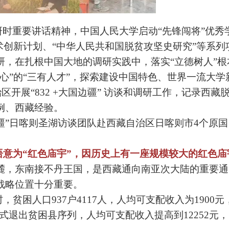
时重要讲话精神，中国人民大学启动“先锋闯将”优秀
术创新计划、“中华人民共和国脱贫攻坚史研究”等系列
研，在扎根中国大地的调研实践中，落实“立德树人”根
心”的“三有人才”，探索建设中国特色、世界一流大学
开展“832 +大国边疆”
访谈和调研工作，记录西藏
例、西藏经验。
边疆”日喀则圣湖访谈
团队赴
西藏自治区日喀则市4个原国
语意为“红色庙宇”，因历史上有一座规模较大的红色庙
麓，东南接不丹王国，是西藏通向南亚次大陆的重要通
战略位置十分重要。
贫困人口937户4117人，人均可支配收入为1900元
县正式退出贫困县序列，人均可支配收入提高到12252元，