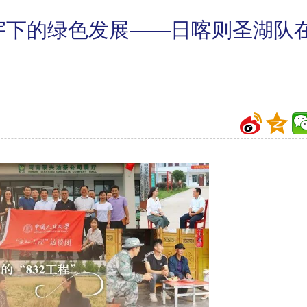
红色庙宇下的绿色发展——日喀则圣湖队