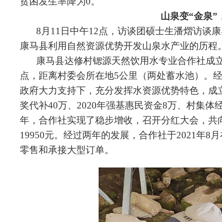
贫困发生率降为0。
山泉变“金泉
8月11日中午12点，
访谈团
硕士生潘熠访谈康
康马县利用自然资源优势开发山泉水产业的历程
康马县
达修村锶源
天然饮用水专业合作社成立
点，距离村委会所在地5公里（两处蓄水池）。
政府大力支持下，充分发挥水资源优势特色，成立
奖代补40万、2020年强基惠民资金8万、村集体
年，合作社实现了稳步增收，召开分红大会，共向
19950元。经过两年的发展，合作社于2021
零售和承接大型订单。