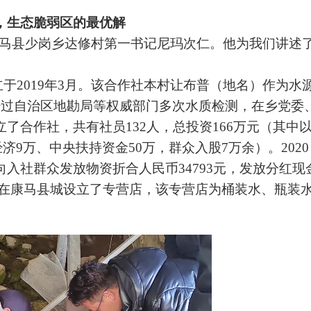
”，生态脆弱区的最优解
马县
少岗乡达修
村第一书记尼玛次仁。他为我们讲述
。
于2019年3月。该合作社本村让布普（地名）作为水
经过自治区地勘局等权威部门多次水质检测，在乡党委
了合作社，共有社员132人，总投资166万元（其中
经济9万、中央扶持资金50万，群众入股7万余）。2020
入社群众发放物资折合人民币34793元，发放分红现
年8月在康马县城设立了专营店，该专营店为桶装水、瓶装