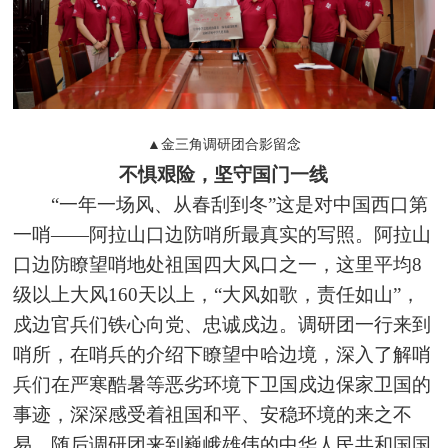
▲金三角调研团合影留念
不惧艰险，坚守国门一线
“一年一场风、从春刮到冬”这是对中国西口第
一哨——阿拉山口边防哨所最真实的写照。阿拉山
口边防瞭望哨地处祖国四大风口之一，这里平均8
级以上大风160天以上，“大风如歌，责任如山”，
戍边官兵们铁心向党、忠诚戍边。调研团一行来到
哨所，在哨兵的介绍下瞭望中哈边境，深入了解哨
兵们在严寒酷暑等恶劣环境下卫国戍边保家卫国的
事迹，深深感受着祖国和平、安稳环境的来之不
易。随后调研团来到巍峨雄伟的中华人民共和国国