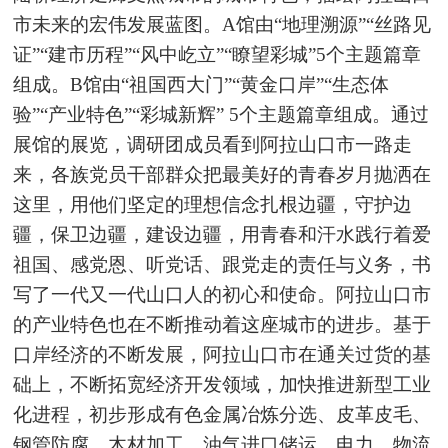
市未来的宏伟发展蓝图。A馆由“地理溯源”“丝路见
证”“建市历程”“风中屹立”“瞭望彩城”5个主题篇章
组成。B馆由“祖国西大门”“黄金口岸”“生态体
验”“产业特色”“彩城新辉” 5个主题篇章组成。通过
展馆的展览，调研团成员看到阿拉山口市
一路走
来，各族党员干部群众把最美好的青春岁月抛洒在
这里，用他们坚定的理想信念扎根边疆，守护边
疆，保卫边疆，建设边疆，用青春和汗水践行着爱
祖国、感党恩、听党话、跟党走的责任与义务，书
写了一代又一代山口人的初心和使命。阿拉山口市
的产业特色也在不断推动着这座城市的进步。基于
口岸经济的不断发展，阿拉山口市在通关过货的基
础上，不断拓宽经济开发领域，加快推进新型工业
化进程，初步形成有色金属冶炼分选、皮革皮毛、
钢管防腐、木材加工、油气进口储运、电力、物流