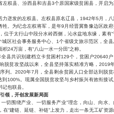
赴山西省左权县、汾西县和吉县3个原国家级贫困县，开启为
力迸发的左权县。左权县原名辽县，1942年5月，八
烈牺牲。为纪念左权将军，是年9月经晋冀鲁豫边区政府
，位于太行山中段分水岭西侧，沁水盆地东缘，素有“
1个城区社会事务服务中心、1个省级文旅示范区，全县
面积24万亩，有“八山一水一分田”之称。
全县共识别建档立卡贫困村129个，贫困户20640户
面打响脱贫攻坚战以来，全县坚持落实精准方略，2019年
序列。2020年7月，全县剩余贫困人口全部达到脱贫
达到100%。现属全国脱贫攻坚与乡村振兴有效衔接试
书记包联县。
引领，开创发展新局面
业、一切围绕产业、一切服务产业”理念，向山、向水、
，在“建链、延链、补链”上发力，走出一条无工矿资源