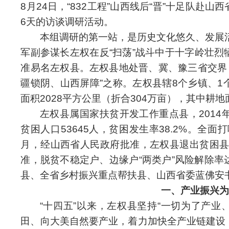
8月24日，“832工程”山西线后“晋”十足队
6天的访谈调研活动。
本组调研的第一站，是历史文化悠久、发展活
军副参谋长左权在反“扫荡”战斗中于十字岭壮
准易名左权县。左权县地处晋、冀、豫三省交界
疆锁阴、山西屏障”之称。左权县辖8个乡镇、
面积2028平方公里（折合304万亩），其中耕地
左权县属国家扶贫开发工作重点县，2014年
贫困人口53645人，贫困发生率38.2%。全
月，经山西省人民政府批准，左权县退出贫困县
准，脱贫不稳定户、边缘户“两类户”风险解除率
县、全省乡村振兴重点帮扶县、山西省委蓝佛安
一、产业振兴为
“十四五”以来，左权县坚持“一切为了产
田、向大美自然要产业，着力加快全产业链建设