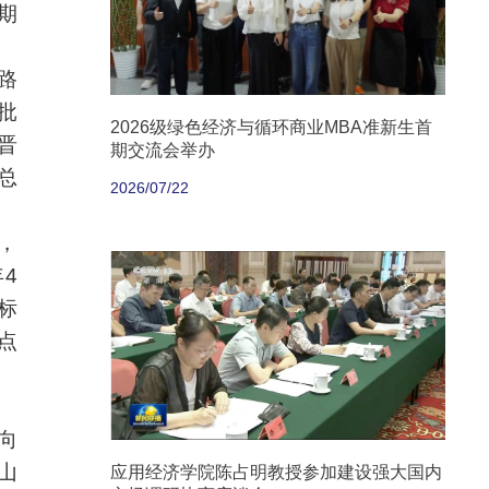
期
路
批
2026级绿色经济与循环商业MBA准新生首
晋
期交流会举办
总
2026/07/22
，
4
标
点
向
山
应用经济学院陈占明教授参加建设强大国内