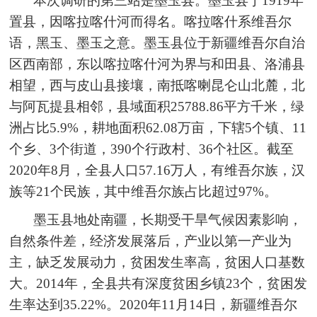
本次调研的第三站是墨玉县。墨玉县于1919年
置县，因喀拉喀什河而得名。喀拉喀什系维吾尔
语，黑玉、墨玉之意。墨玉县位于新疆维吾尔自治
区西南部，东以喀拉喀什河为界与和田县、洛浦县
相望，西与皮山县接壤，南抵喀喇昆仑山北麓，北
与阿瓦提县相邻，县域面积25788.86平方千米，绿
洲占比5.9%，耕地面积62.08万亩，下辖5个镇、11
个乡、3个街道，390个行政村、36个社区。截至
2020年8月，全县人口57.16万人，有维吾尔族，汉
族等21个民族，其中维吾尔族占比超过97%。
墨玉县地处南疆，长期受干旱气候因素影响，
自然条件差，经济发展落后，产业以第一产业为
主，缺乏发展动力，贫困发生率高，贫困人口基数
大。2014年，全县共有深度贫困乡镇23个，贫困发
生率达到35.22%。2020年11月14日，新疆维吾尔