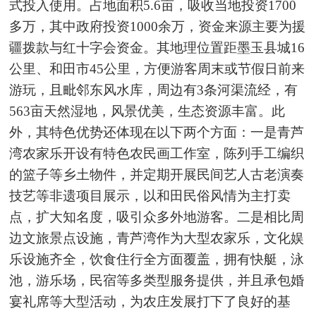
式投入使用。占地面积5.6亩，吸收当地投资1700
多万，其中政府投资1000余万，资金来源主要为援
疆拨款与红十字会资金。其地理位置距墨玉县城16
公里、和田市45公里，方便游客周末或节假日前来
游玩，且毗邻东风水库，周边有3条河渠流经，有
563亩天然湿地，风景优美，生态资源丰富。此
外，其特色优势还体现在以下两个方面：一是青芦
湾农家乐开设有特色农民画工作室，陈列手工编织
的篮子等乡土物件，并定期开展民间艺人古老演奏
技艺等非遗项目展示，以和田民俗风情为主打卖
点，扩大知名度，吸引众多外地游客。二是相比周
边文旅景点设施，青芦湾作为大型农家乐，文化娱
乐设施齐全，饮食住行全方面覆盖，拥有快艇，泳
池，游乐场，民宿等多类型服务提供，并且承包婚
宴礼席等大型活动，为农庄发展打下了良好的基