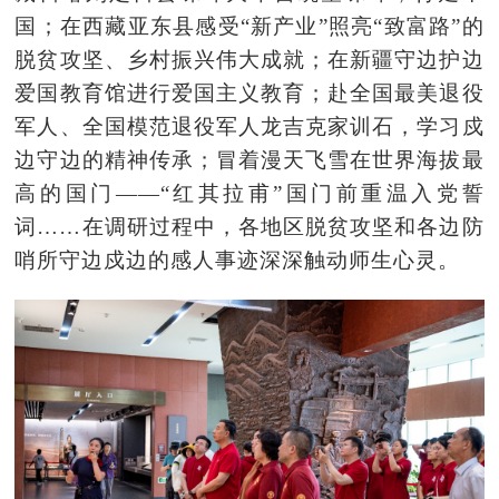
国；在西藏亚东县感受“新产业”照亮“致富路”的
脱贫攻坚、乡村振兴伟大成就；在新疆守边护边
爱国教育馆进行爱国主义教育；赴全国最美退役
军人、全国模范退役军人龙吉克家训石，学习戍
边守边的精神传承；冒着漫天飞雪在世界海拔最
高的国门——“红其拉
甫
”国门前重温入党誓
词……在调研过程中，各地区脱贫攻坚和各边防
哨所守边戍边的感人事迹深深触动师生心灵。