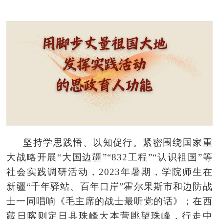
坚持学思
践
悟、以
知促行
。紧密围绕国家重
大战略开展“大国边疆”“832工程”“认识祖国”等
社会实践调研活动，2023年暑期，学院师生在
新疆“千年驿站、百年口岸”霍尔果斯市和边防战
士一同唱响《毛主席的战士最听党的话》；在西
藏日喀则定日县珠峰大本营眺望珠峰，行走中