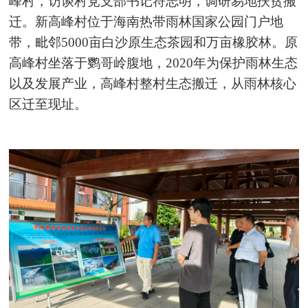
峰村，访谈村党支部书记符志明，调研易地扶贫搬
迁。新高峰村位于海南热带雨林国家公园门户地
带，毗邻5000亩白沙原生态茶园和万亩橡胶林。原
高峰村坐落于鹦哥岭腹地，2020年为保护雨林生态
以及发展产业，高峰村整村生态搬迁，从雨林核心
区迁至现址。