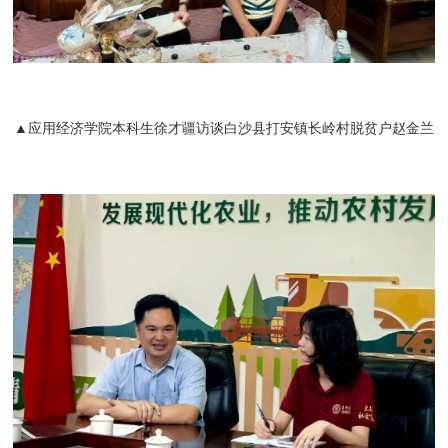
▲应用经济学院本科生徐才疆访谈白沙县打安镇长岭村脱贫户赵金兰