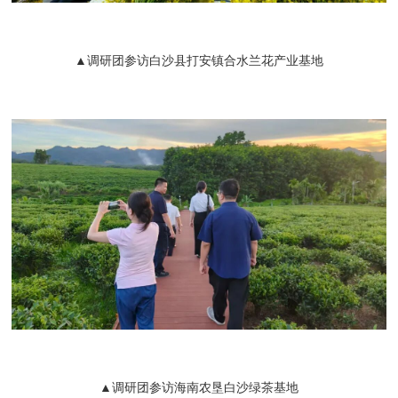
▲调研团参访白沙县打安镇合水兰花产业基地
▲调研团参访海南农垦白沙绿茶基地