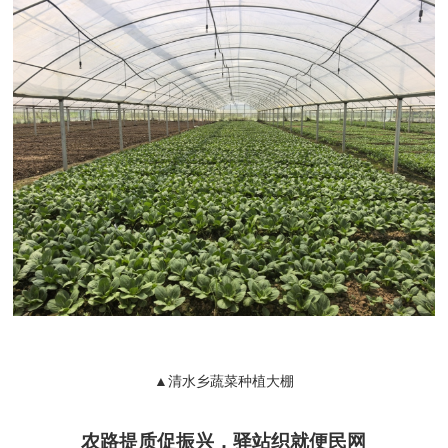
▲清水乡蔬菜种植大棚
农路提质促振兴，驿站织就便民网