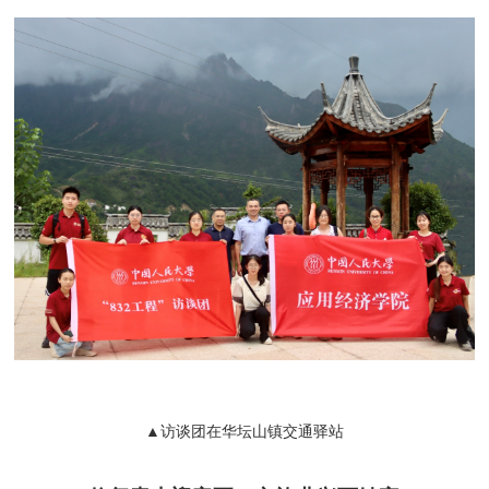
▲访谈团在华坛山镇交通驿站