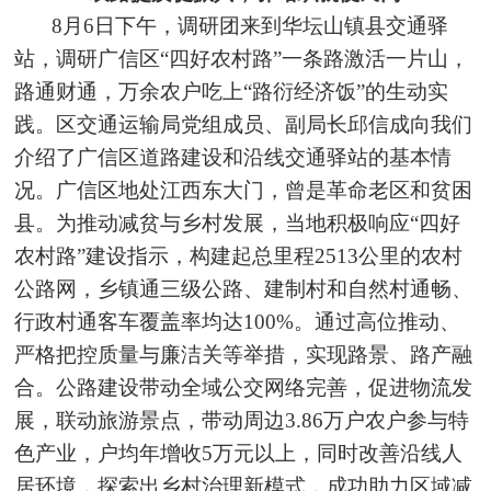
8月6日下午，调研团来到华坛山镇县交通驿
站，调研广信区“四好农村路”一条路激活一片山，
路通财通，万余农户吃上“路衍经济饭”的生动实
践。区交通运输局党组成员、副局长邱信成向我们
介绍了广信区道路建设和沿线交通驿站的基本情
况。广信区地处江西东大门，曾是革命老区和贫困
县。为推动减贫与乡村发展，当地积极响应“四好
农村路”建设指示，构建起总里程2513公里的农村
公路网，乡镇通三级公路、建制村和自然村通畅、
行政村通客车覆盖率均达100%。通过高位推动、
严格把控质量与廉洁关等举措，实现路景、路产融
合。公路建设带动全域公交网络完善，促进物流发
展，联动旅游景点，带动周边3.86万户农户参与特
色产业，户均年增收5万元以上，同时改善沿线人
居环境，探索出乡村治理新模式，成功助力区域减