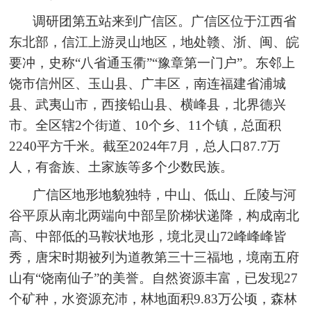
调研团第五站来到广信区。广信区位于江西省
东北部，信江上游灵山地区，地处赣、浙、闽、皖
要冲，史称“八省通玉衢”“豫章第一门户”。东邻上
饶市信州区、玉山县、广丰区，南连福建省浦城
县、武夷山市，西接铅山县、横峰县，北界德兴
市。全区辖2个街道、10个乡、11个镇，总面积
2240平方千米。截至2024年7月，总人口87.7万
人，有畲族、土家族等多个少数民族。
广信区地形地貌独特，中山、低山、丘陵与河
谷平原从南北两端向中部呈阶梯状递降，构成南北
高、中部低的马鞍状地形，境北灵山72峰峰峰皆
秀，唐宋时期被列为道教第三十三福地，境南五府
山有“饶南仙子”的美誉。自然资源丰富，已发现27
个矿种，水资源充沛，林地面积9.83万公顷，森林