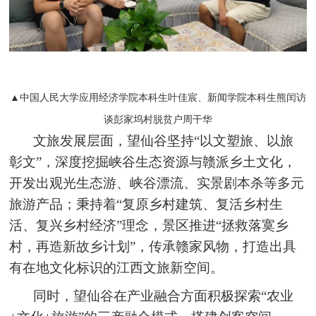
▲中国人民大学应用经济学院本科生叶佳宸、新闻学院本科生熊闰访
谈彭家坞村脱贫户周干华
文旅发展层面，望仙谷坚持“以文塑旅、以旅
彰文”，深度挖掘峡谷生态资源与赣派乡土文化，
开发出观光生态游、峡谷漂流、实景剧本杀等多元
旅游产品；秉持着“复原乡村建筑、复活乡村生
活、复兴乡村经济”理念，景区推进“拯救落寞乡
村，再造新故乡计划”，传承赣家风物，打造出具
有在地文化标识的江西文旅新空间。
同时，望仙谷在产业融合方面积极探索“农业