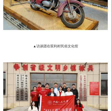
▲访谈团在双利村民俗文化馆