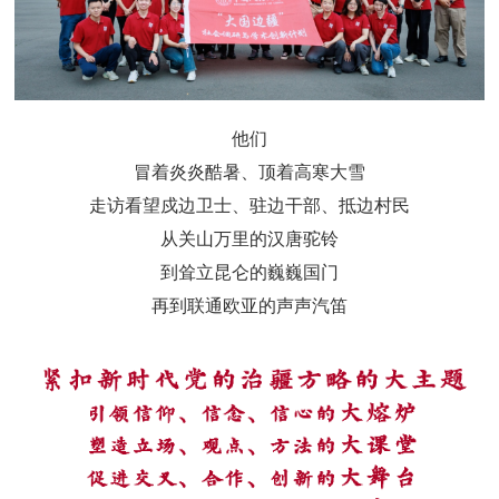
他们
冒着炎炎酷暑、顶着高寒大雪
走访看望戍边卫士、驻边干部、
抵边村民
从关山万里的汉唐驼铃
到耸立昆仑的巍巍国门
再到联通欧亚的声声汽笛