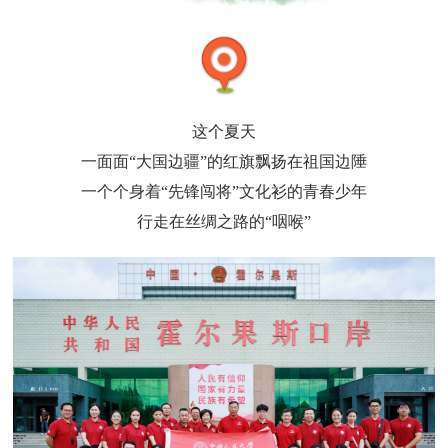
这个夏天
一
面面“大国边疆”的红旗飘扬在祖国边陲
一个个身着“先锋闯将”文化衫的青春少年
行走在丝绸之路的“咽喉”