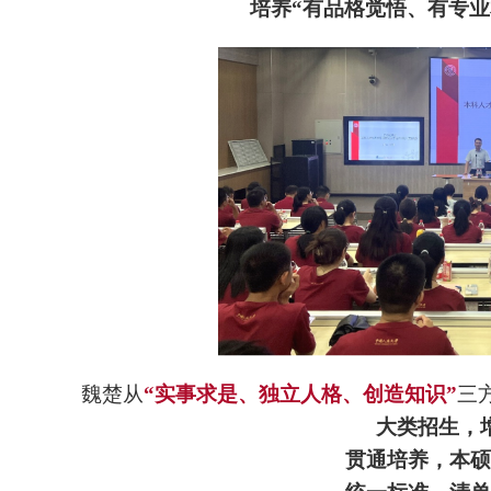
培养“有品格觉悟、有专业
魏楚从
“实事求是、独立人格、创造知识”
三
大类招生，
贯通培养，
本硕