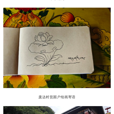
庞达村贫困户绘画寄语