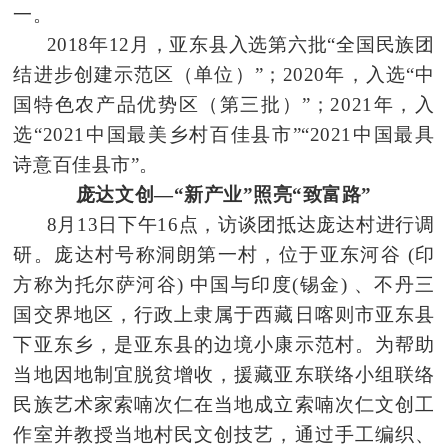
一。
2018年12月，亚东县入选第六批“全国民族团
结进步创建示范区（单位）”；2020年，入选“中
国特色农产品优势区（第三批）”；2021年，入
选“2021中国最美乡村百佳县市”“2021中国最具
诗意百佳县市”。
庞达文创—“新产业”照亮“致富路”
8月13日下午16点，访谈团抵达庞达村进行调
研。庞达村号称洞朗第一村，位于亚东河谷
(印
方称为托尔萨河谷)
中国与印度(锡金)
、不丹三
国交界地区，行政上隶属于西藏日喀则市亚东县
下亚东乡，是亚东县的边境小康示范村。为帮助
当地因地制宜脱贫增收，援藏亚东联络小组联络
民族艺术家索喃次仁在当地成立索喃次仁文创工
作室并教授当地村民文创技艺，通过手工编织、