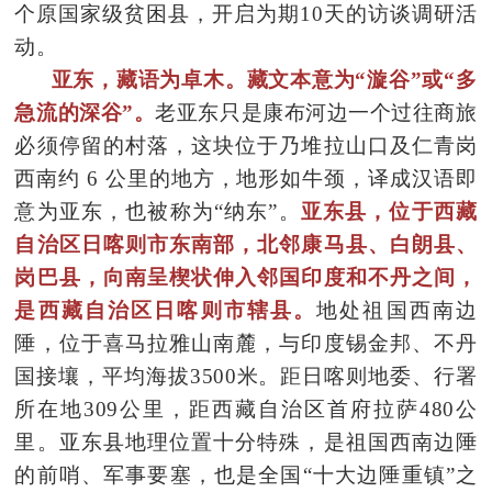
个原国家级贫困县，开启为期10天的访谈调研活
动。
亚东，藏语为卓木。藏文本意为“漩谷”或“多
急流的深谷”。
老亚东只是康布河边一个过往商旅
必须停留的村落，这块位于乃堆拉山口及仁青岗
西南约 6 公里的地方，地形如牛颈，译成汉语即
意为亚东，也被称为“纳东”。
亚东县，位于西藏
自治区日喀则市东南部，北邻康马县、白朗县、
岗巴县，向南呈楔状伸入邻国印度和不丹之间，
是西藏自治区日喀则市辖县。
地处祖国西南边
陲，位于喜马拉雅山南麓，与印度锡金邦、不丹
国接壤，平均海拔3500米。距日喀则地委、行署
所在地309公里，距西藏自治区首府拉
萨480公
里。亚东县地理位置十分特殊，是祖国西南边陲
的前哨、军事要塞，也是全国“十大边陲重镇”之