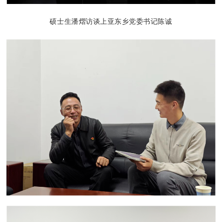
硕士生潘熠访谈上亚东乡党委书记陈诚