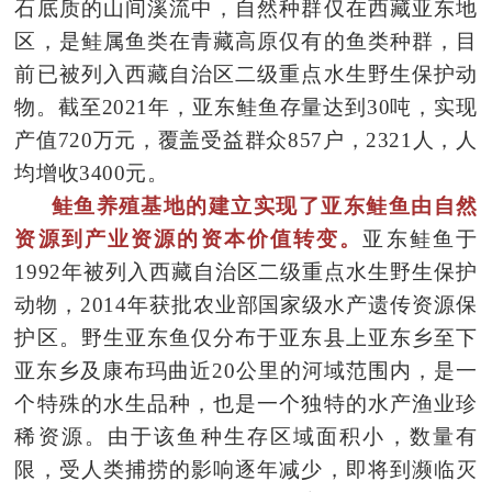
石底质的山间溪流中，自然种群仅在西藏亚东地
区，是鲑属鱼类在青藏高原仅有的鱼类种群，目
前已被列入西藏自治区二级重点水生野生保护动
物。截至2021年，亚东鲑鱼存量达到30吨，实现
产值720万元，覆盖受益群众857户，2321人，人
均增收3400元。
鲑鱼养殖基地的建立实现了亚东鲑鱼由自然
资源到产业资源的资本价值转变。
亚东鲑鱼于
1992年被列入西藏自治区二级重
点水生野生保护
动物，2014年获批农业部国家级水产遗传资源保
护区。野生亚东鱼仅分布于亚东县上亚东乡至下
亚东乡及康布玛曲近20公里的河域范围内，是一
个特殊的水生品种，也是一个独特的水产渔业珍
稀资源。由于该鱼种生存区域面积小，数量有
限，受人类捕捞的影响逐年减少，即将到濒临灭