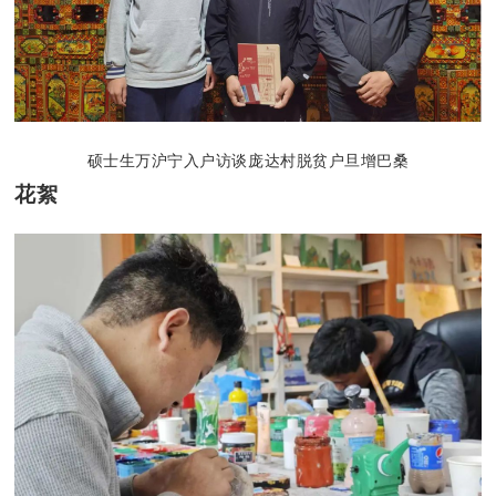
硕士生万沪宁入户访谈庞达村脱贫户旦增巴桑
花絮