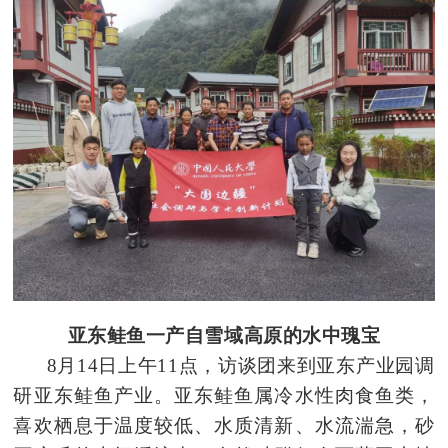
亚东鲑鱼一产自雪域高原的水中瑰宝
8月14日上午11点，访谈团来到亚东产业园调
研亚东鲑鱼产业。亚东鲑鱼属冷水性肉食鱼类，
喜欢栖息于温度较低、水质清新、水流湍急，砂