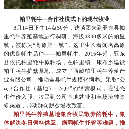
帕里牦牛—合作社模式下的现代牧业
8月14日下午14点50分，访谈团来到亚东县帕
里牦牛养殖基地进行调研。海拔4300多米的帕里
镇，被称为“高原第一镇”，这里生长着闻名高原
的优良牦牛品种——帕里牦牛。2016年起，亚东
县依托帕里牦牛原种场，在帕里镇、康布乡建设
帕里牦牛扩繁基地，成立了西藏帕里牦牛养殖产
业有限公司，推动全县牦牛规模化饲养。采取“公
司+合作社（基地）+农户”的经营模式，通
过牦
牛作价入股、牧民到公司基地就业和草场流转等
多渠道，带动群众脱贫增收致富。
帕里牦牛养殖基地集合牧民散养的牦牛，集
体解决冬日饲料供应、病弱牦牛托管等难题，推