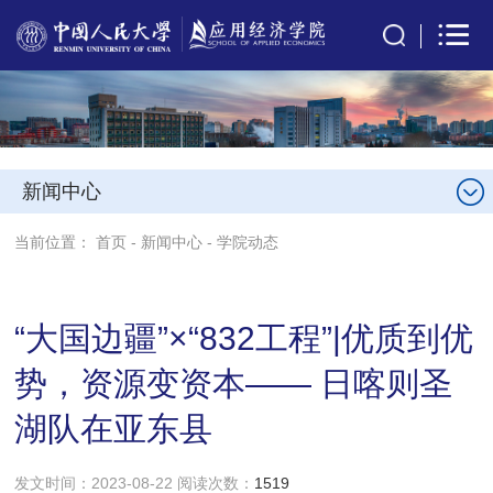
新闻中心
当前位置：
首页
-
新闻中心
-
学院动态
“大国边疆”×“832工程”|优质到优
势，资源变资本—— 日喀则圣
湖队在亚东县
发文时间：2023-08-22 阅读次数：
1519