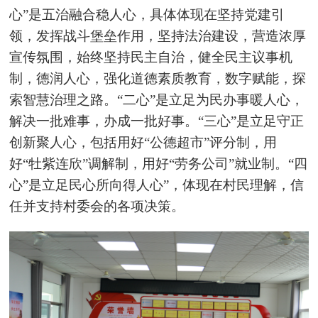
心”是五治融合稳人心，具体体现在坚持党建引
领，发挥战斗堡垒作用，坚持法治建设，营造浓厚
宣传氛围，始终坚持民主自治，健全民主议事机
制，德润人心，强化道德素质教育，数字赋能，探
索智慧治理之路。“二心”是立足为
民办事暖人心
，
解决一批难事，办成一批好事。“三心”是立足守
正
创新聚
人心，包括用好“公德超市”评分制，用
好“
牡
紫连欣”调解制，用好“劳务公司”就业制。“四
心”是立足民心所向得人心
”
，体现在村民理解，信
任并支持村委会的各项决策。