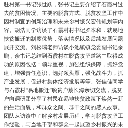
驻村第一书记张
世
跃，张书记主要介绍了石霞村过
去的贫困情况、主要的脱贫方式、脱贫攻坚工作中
因村制宜的创新治理和未来乡村振兴宏伟规划等内
容。胡浩同学访谈了石霞村村书记罗本和，就易地
扶贫搬迁的制度优势，落实情况以及后续发展问题
展开交流。刘松瑞老师访谈小池镇镇党委副书记余
鹏，余书记总结到石霞村在脱贫攻坚道路中取得成
功的原因包括：领导重视，加强组织保障，抓好党
建，增强责任意识，选好领头雁，强化战斗力，抓
产业发展，促进村集体经济发展等等。张佳佳同学
与石霞村“易地搬迁”脱贫户蔡长海亲切交流，脱贫
户向调研团分享了村民在易地扶贫政策下焕然一新
的生活面貌，和群众之间、
群干之间
的感人故事。
团队从访谈中了解乡村发展历程，学习脱贫攻坚工
作经验，与当地干部和群众一起展望
乡村振兴的未