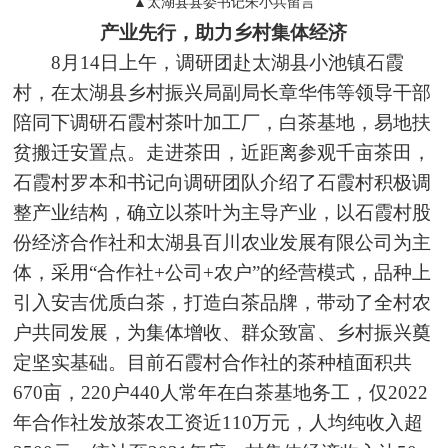
▲太湖县县委书记朱小兵留言
产业先行，助力乡村集体经济
8月14日上午，调研团赴太湖县小池镇石霞
村，在太湖县乡村
振兴局
副局长章华伟等领导干部
陪同下调研石霞村茶叶加工厂，白茶基地，易地扶
贫搬迁安置点。走进茶田，近距离参观千亩茶田，
石霞村罗本和书记向调研团队介绍了石霞村积极调
整产业结构，确
立以茶叶为主导产业，以石霞村股
份经济合作社和太湖县百
川农业
发展有限公司为主
体，采用“合作社+公司+农户”的经营模式，品种上
引入安吉优质白茶，打造白茶品牌，带动了全村农
户共同发展，为集体增收、群众致富、乡村振兴奠
定坚实基础。目前石霞村合作社的茶种植面积共
670亩，220户440人常年在白茶基地务工，仅2022
年合作社发放茶农工资近110万元，人均纯收入超