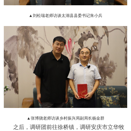
▲刘松瑞老师访谈太湖县县委书记朱小兵
▲张博骁老师访谈乡村
振兴局
副局长杨金群
之后，调研团
前往徐桥镇
，调研安庆
市立华牧