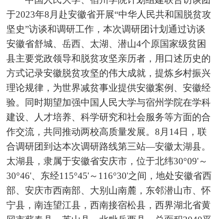
于2023年8月赴安徽省开展“中华人民共和国脱贫攻
坚史”访谈和调研工作，本次调研团计划通过访谈
安徽省舒城、岳西、太湖、潜山4个原国家级贫困
县主要党政领导和脱贫攻坚亲历者，用口述历史的
方式记录安徽脱贫攻坚的伟大成就，提炼乡村振兴
理论规律，为世界减
贫事业
提供安徽案例、安徽经
验。同时期望加强中国人民大学与宿州学院在学科
建设、人才培养、科学研究和社会服务等方面的合
作交流，共同推动两校高质量发展。8月14日，联
合调研团到达本次调研路线第三站—安徽太湖县。
太湖县，隶属于安徽省安庆市，位于北纬30°09'～
30°46'、东经115°45'～116°30'之间，地处安徽省西
部、安庆市西南部、大别山南麓，东邻潜山市、怀
宁县，南连望江县，西南接宿松县，西界湖北省黄