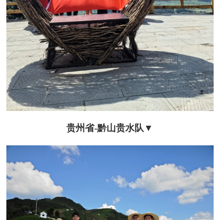
贵州省-黔
山贵水队
▼