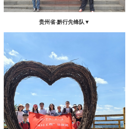
贵州省-
黔行先锋队
▼