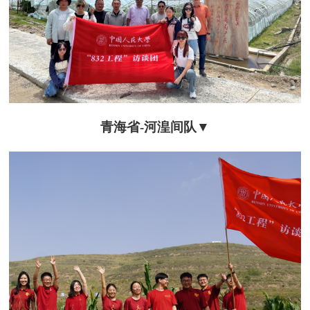
青海省-河
湟间队
▼