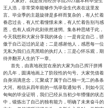
大家好。我是应用经济学院2023届本科毕业生
王人浩，非常荣幸能够作为毕业生代表在这里发
言。毕业季的主题旋律是多样而复杂的，有人忙着
眷恋过去，有人忙着憧憬未来，有人忙着告别与感
恩，也有人或许此刻依然迷惘。集各种思绪于此，
今天我想和大家分享我的体会：一是肯定自己，骄
傲于自己迈过的足迹；二是感谢他人，感恩每一位
无私为我们点亮黑暗的执灯人；三是心怀乐观，期
待并翻开人生的下一章。
首先，由衷地祝贺在座的大家为自己挥汗拼搏
的几年，圆满地画上了阶段性的句号。大家凭借着
自身涓滴意念，汇聚成了属于自己独一无二的条条
大河。相信从四年前的一纸录取通知书，到如今沉
甸甸的毕业证明，我们已经从当初少年懵懂的状态
中，锻炼出了自己的独有能力，明确了未来奋斗的