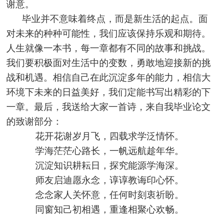
谢意。
毕业并不意味着终点，而是新生活的起点。面
对未来的种种可能性，我们应该保持乐观和期待。
人生就像一本书，每一章都有不同的故事和挑战。
我们要积极面对生活中的变数，勇敢地迎接新的挑
战和机遇。相信自己在此沉淀多年的能力，相信大
环境下未来的日益美好，我们定能书写出精彩的下
一章。最后，我送给大家一首诗，来自我毕业论文
的致谢部分：
花开花谢岁月飞，四载求学泛情怀。
学海茫茫心路长，一帆远航趁年华。
沉淀知识耕耘日，探究能源学海深。
师友
启迪愿永念
，谆谆教诲印心怀。
念念家人关怀意，任何时刻
衷
祈盼。
同窗
知己初
相遇，重逢相聚心欢畅。