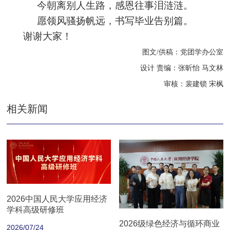
今朝离别人生路，感恩往事泪涟涟。
愿领风骚
扬帆远，书写毕业告别篇。
谢谢大家！
图文/供稿：党团学办公室
设计 责编：张昕怡 马文林
审核：裴建锁 宋枫
相关新闻
2026中国人民大学应用经济
学科高级研修班
2026级绿色经济与循环商业
2026/07/24