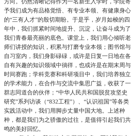
方向。仍然清晰记得作为一名新生入学时，学院寄
予我们成为有品格觉悟、有专业本领、有健康身心
的“三有人才”的殷切期盼。于是乎，岁月如梭的四
年中，我们抓紧时间地提升、沉淀，
让奋斗
成为了
我们青春最亮丽的底色。课堂上，我们用心倾听老
师们讲授的知识，积累与打磨专业本领；图书馆与
自习室内，我们身影碌碌，或许是日复一日地在各
自有兴趣的知识领域中徜徉，也或许是在期末周与
时间赛跑；学科竞赛和科研项目中，我们培养独立
的学术能力，在合作与交流中集思广益，收获了一
群志同道合的伙伴；“中华人民共和国脱贫攻坚史
研究”系列访谈（“832工程”）、“认识祖国”等各
类
实践
活动中，我们用脚步丈量中国大地。上述种
种，都是我们为之骄傲的过往，是值得引起我们共
鸣的美好回忆。