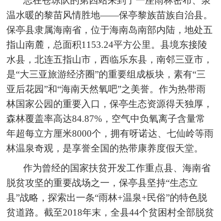
志在苍琼队的第四站来到了一座雨林密布、泉
温水暖的黎苗风情胜地——保亭黎族苗族自治县。
保亭县隶属海南省，位于海南岛南部内陆，地处五
指山南麓，总面积1153.24平方公里。县境东接陵
水县，北连五指山市，西临乐东县，南邻三亚市，
是“大三亚旅游经济圈”的重要组成板块，素有“三
亚后花园”和“海南天然氧吧”之美誉。作为热带雨
林国家公园的重要入口，保亭生态资源得天独厚，
森林覆盖率高达84.87%，空气中负氧离子含量常
年超每立方厘米8000个，拥有呀诺达、七仙岭等雨
林温泉奇观，是享誉全国的热带康养度假天堂。
作为曾经的国家扶贫开发工作重点县、海南省
脱贫攻坚的重要战场之一，保亭县坚持“生态立
县”战略，探索出一条“雨林+温泉+民俗”的特色脱
贫道路。截至2018年末，全县44个贫困村全部脱贫