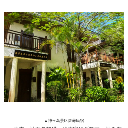
▲神玉岛景区康养民宿