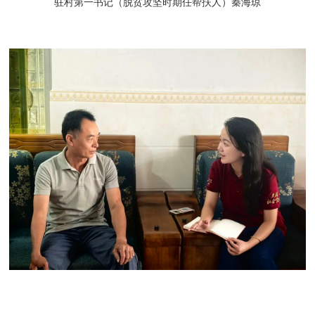
驻村第一书记（脱贫攻坚时期任帮扶人）秦海琼