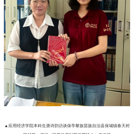
▲应用经济学院本科生唐诗韵访谈保亭黎族苗族自治县保城镇春天村