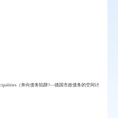
in German municipalities（奔向债务陷阱?—德国市政债务的空间计