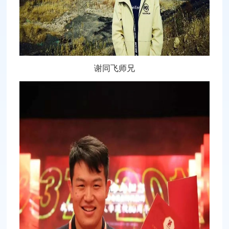
谢同飞师兄