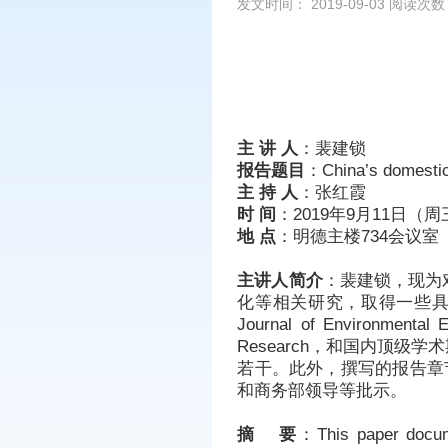
发文时间： 2019-09-03 阅读次
主 讲 人
：裴建锁
报告题目
：China’s domestic
主 持 人
：张红霞
时 间
：2019年9月11日（周三
地 点
：明德主楼734会议室
主讲人简介
：裴建锁，现为
化等相关研究，取得一些具
Journal of Environme
Research，和国内顶
若干。此外，撰写的报告章节
和商务部领导等批示。
摘 要
：This paper docume